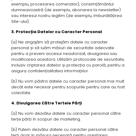
exemplu, procesarea comenzilor), consimțământul
dumneavoastră (de exemplu, abonarea la newsletter)
sau interesul nostru legitim (de exemplu, îmbunătățirea
Site-ului).
3. Protecția Datelor cu Caracter Personal
(a) Ne angajăm să protejăm datele cu caracter
personal și să luăm măsuri de securitate adecvate
pentru a preveni accesul neautorizat, divulgarea sau
modificarea acestora. Utilizăm protocoale de securitate,
inclusiv criptarea datelor și protecția cu parolă, pentru a
asigura confidențialitatea informațiilor.
(b) Nu vom păstra datele cu caracter personal mai mult
decât este necesar pentru scopurile pentru care au fost
colectate.
4. Divulgarea Către Tertele Părți
(a) Nu vom dezvălui datele cu caracter personal către
terțe părți în scopuri de marketing.
(b) Putem dezvălui datele cu caracter personal către
terți doar în măsura necesară pentru prestarea