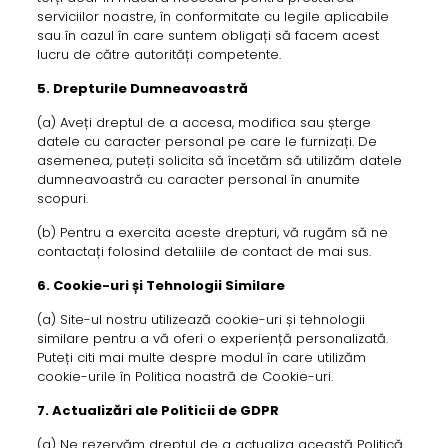
serviciilor noastre, în conformitate cu legile aplicabile
sau în cazul în care suntem obligați să facem acest
lucru de către autorități competente.
5. Drepturile Dumneavoastră
(a) Aveți dreptul de a accesa, modifica sau șterge
datele cu caracter personal pe care le furnizați. De
asemenea, puteți solicita să încetăm să utilizăm datele
dumneavoastră cu caracter personal în anumite
scopuri.
(b) Pentru a exercita aceste drepturi, vă rugăm să ne
contactați folosind detaliile de contact de mai sus.
6. Cookie-uri și Tehnologii Similare
(a) Site-ul nostru utilizează cookie-uri și tehnologii
similare pentru a vă oferi o experiență personalizată.
Puteți citi mai multe despre modul în care utilizăm
cookie-urile în Politica noastră de Cookie-uri.
7. Actualizări ale Politicii de GDPR
(a) Ne rezervăm dreptul de a actualiza această Politică