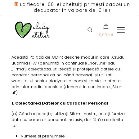
La fiecare 100 lei cheltuiți primești cadou un
decupator în valoare de 10 lei!
0,00 lei
Această Politică de GDPR descrie modul în care „Crudu
Liudmila PFA” (denumită în continuare „noi”, „ne” sau
„Firma”) colectează, utilizează și protejează datele cu
caracter personal atunci când accesați și utilizați
website-ul nostru aladyatelier.com și serviciile oferite
prin intermediul acestuia (denumit în continuare „Site-
ul”).
1. Colectarea Datelor cu Caracter Personal
(a) Când accesați și utilizați Site-ul nostru, puteți furniza
date cu caracter personal, inclusiv, dar fără a se limita
la:
Numele și prenumele