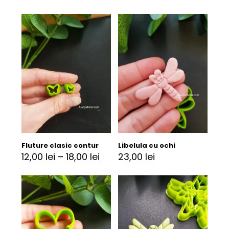
Fluture clasic contur
Libelula cu ochi
12,00
lei
–
18,00
lei
23,00
lei