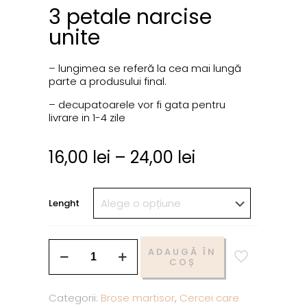
3 petale narcise
unite
– lungimea se referă la cea mai lungă
parte a produsului final.
– decupatoarele vor fi gata pentru
livrare in 1-4 zile
16,00
lei
–
24,00
lei
Lenght
ADAUGĂ ÎN
COȘ
Categorii:
Brose martisor
,
Cercei care