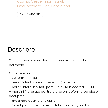
atarna
,
Cercei mici - surub
,
Decupatoare
,
Flori
,
Petale flori
SKU:
NARCISE1
Descriere
Decupatoarele sunt destinate pentru lucrul cu lutul
polimeric.
Caracteristici:
– 0.3-0.4mm tăișul;
– pereți întăriți spre a preveni crăparea lor;
– pereți interni înclinați pentru a evita blocarea lutului;
– margini îngroșate pentru a preveni deformarea piesei
decupate;
– grosimea optimă a lutului 3 mm;
– folosit pentru decuparea lutului polimeric, hobby.