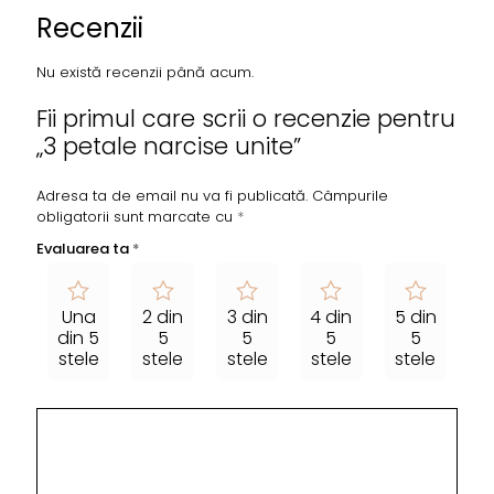
Recenzii
Nu există recenzii până acum.
Fii primul care scrii o recenzie pentru
„3 petale narcise unite”
Adresa ta de email nu va fi publicată.
Câmpurile
obligatorii sunt marcate cu
*
Evaluarea ta
*
Una
2 din
3 din
4 din
5 din
din 5
5
5
5
5
stele
stele
stele
stele
stele