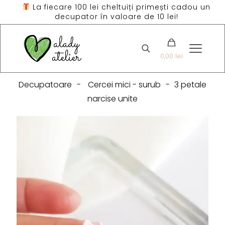
La fiecare 100 lei cheltuiți primești cadou un
decupator în valoare de 10 lei!
0,00 lei
Decupatoare
-
Cercei mici - surub
-
3 petale
narcise unite