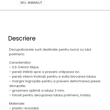
SKU:
ANIMALUT
Descriere
Decupatoarele sunt destinate pentru lucrul cu lutul
polimeric.
Caracteristici:
– 0.3-0.4mm tăișul;
– pereți întăriți spre a preveni crăparea lor;
– pereți interni înclinați pentru a evita blocarea lutului;
– margini îngroșate pentru a preveni deformarea piesei
decupate;
– grosimea optimă a lutului 3 mm;
– folosit pentru decuparea lutului polimeric, hobby.
Materiale:
– plastic reciclabil;