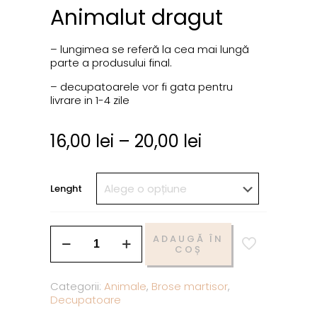
Animalut dragut
– lungimea se referă la cea mai lungă
parte a produsului final.
– decupatoarele vor fi gata pentru
livrare in 1-4 zile
16,00
lei
–
20,00
lei
Lenght
ADAUGĂ ÎN
COȘ
Categorii:
Animale
,
Brose martisor
,
Decupatoare