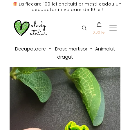
La fiecare 100 lei cheltuiți primești cadou un
decupator în valoare de 10 lei!
0,00 lei
Decupatoare
-
Brose martisor
-
Animalut
dragut