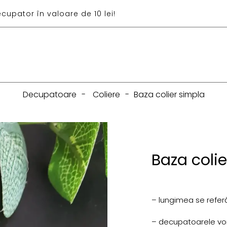
ecupator în valoare de 10 lei!
Decupatoare
-
Coliere
-
Baza colier simpla
Baza coli
– lungimea se referă
– decupatoarele vor f