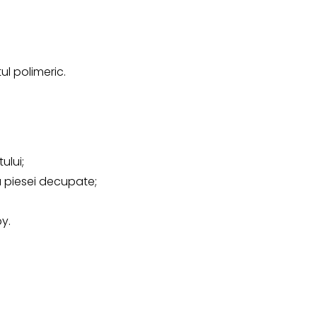
ul polimeric.
ului;
 piesei decupate;
by.