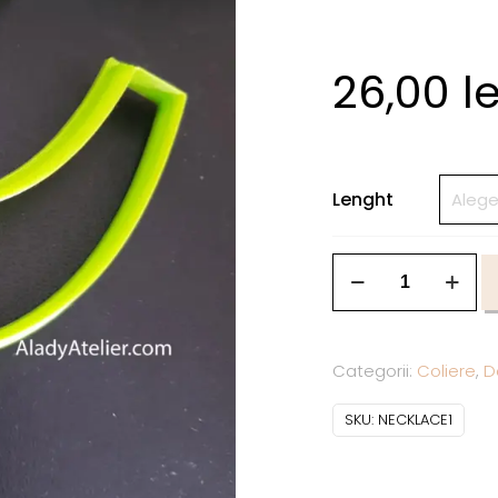
26,00
le
Lenght
Categorii:
Coliere
,
D
SKU:
NECKLACE1