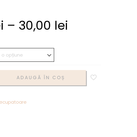
i
–
30,00
lei
ADAUGĂ ÎN COȘ
ecupatoare