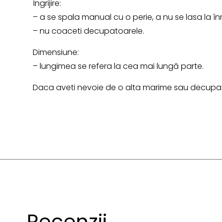
Îngrijire:
– a se spala manual cu o perie, a nu se lasa la în
– nu coaceti decupatoarele.
Dimensiune:
– lungimea se refera la cea mai lungă parte.
Daca aveti nevoie de o alta marime sau decupato
Recenzii