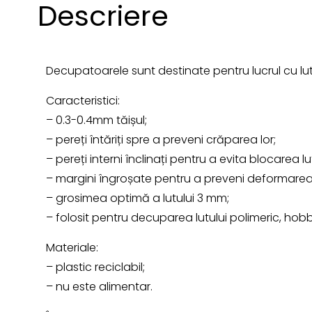
Descriere
Decupatoarele sunt destinate pentru lucrul cu lut
Caracteristici:
– 0.3-0.4mm tăișul;
– pereți întăriți spre a preveni crăparea lor;
– pereți interni înclinați pentru a evita blocarea lut
– margini îngroșate pentru a preveni deformarea
– grosimea optimă a lutului 3 mm;
– folosit pentru decuparea lutului polimeric, hob
Materiale:
– plastic reciclabil;
– nu este alimentar.