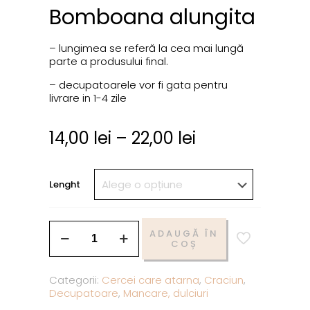
Bomboana alungita
– lungimea se referă la cea mai lungă
parte a produsului final.
– decupatoarele vor fi gata pentru
livrare in 1-4 zile
14,00
lei
–
22,00
lei
Lenght
ADAUGĂ ÎN
COȘ
Categorii:
Cercei care atarna
,
Craciun
,
Decupatoare
,
Mancare, dulciuri