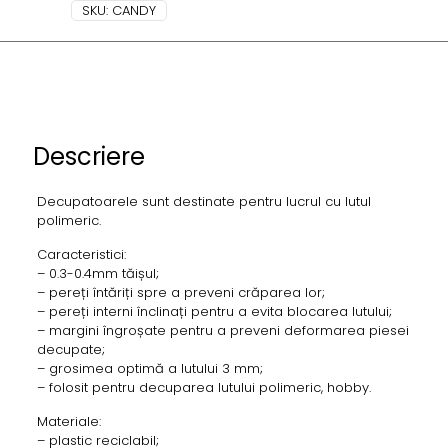
SKU:
CANDY
Descriere
Decupatoarele sunt destinate pentru lucrul cu lutul
polimeric.
Caracteristici:
– 0.3-0.4mm tăișul;
– pereți întăriți spre a preveni crăparea lor;
– pereți interni înclinați pentru a evita blocarea lutului;
– margini îngroșate pentru a preveni deformarea piesei
decupate;
– grosimea optimă a lutului 3 mm;
– folosit pentru decuparea lutului polimeric, hobby.
Materiale:
– plastic reciclabil;