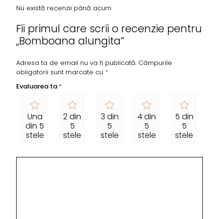
Nu există recenzii până acum.
Fii primul care scrii o recenzie pentru
„Bomboana alungita”
Adresa ta de email nu va fi publicată.
Câmpurile
obligatorii sunt marcate cu
*
Evaluarea ta
*
Una
2 din
3 din
4 din
5 din
din 5
5
5
5
5
stele
stele
stele
stele
stele