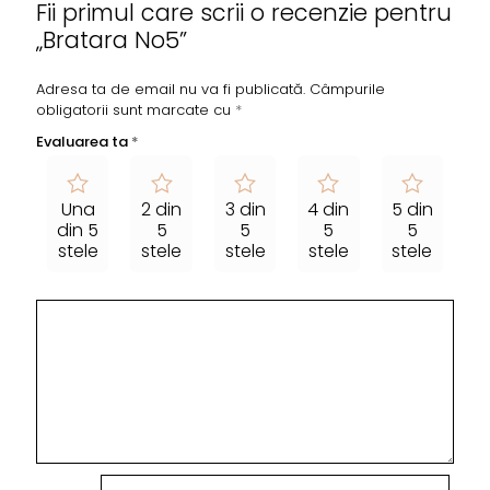
Fii primul care scrii o recenzie pentru
„Bratara No5”
Adresa ta de email nu va fi publicată.
Câmpurile
obligatorii sunt marcate cu
*
Evaluarea ta
*
Una
2 din
3 din
4 din
5 din
din 5
5
5
5
5
stele
stele
stele
stele
stele