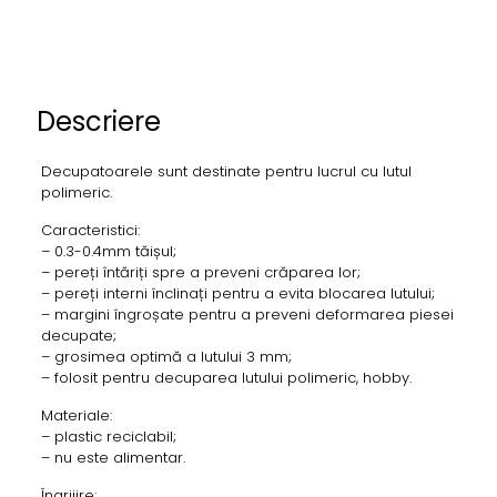
Descriere
Decupatoarele sunt destinate pentru lucrul cu lutul
polimeric.
Caracteristici:
– 0.3-0.4mm tăișul;
– pereți întăriți spre a preveni crăparea lor;
– pereți interni înclinați pentru a evita blocarea lutului;
– margini îngroșate pentru a preveni deformarea piesei
decupate;
– grosimea optimă a lutului 3 mm;
– folosit pentru decuparea lutului polimeric, hobby.
Materiale:
– plastic reciclabil;
– nu este alimentar.
Îngrijire: