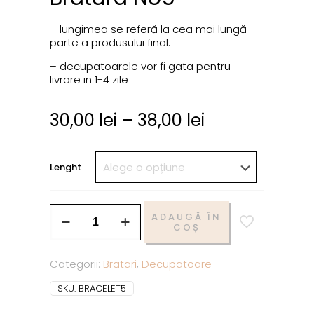
– lungimea se referă la cea mai lungă
parte a produsului final.
– decupatoarele vor fi gata pentru
livrare in 1-4 zile
30,00
lei
–
38,00
lei
Lenght
ADAUGĂ ÎN
COȘ
Categorii:
Bratari
,
Decupatoare
SKU:
BRACELET5