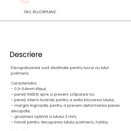
Flori
SKU:
BUJORPLAN2
Descriere
Decupatoarele sunt destinate pentru lucrul cu lutul
polimeric.
Caracteristici:
– 0.3-0.4mm tăișul;
– pereți întăriți spre a preveni crăparea lor;
– pereți interni înclinați pentru a evita blocarea lutului;
– margini îngroșate pentru a preveni deformarea piesei
decupate;
– grosimea optimă a lutului 3 mm;
– folosit pentru decuparea lutului polimeric, hobby.