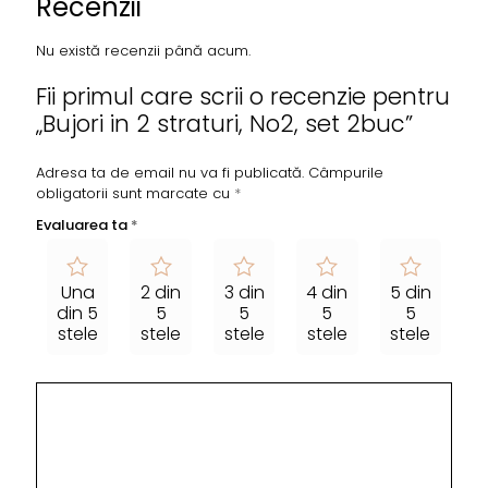
Recenzii
Nu există recenzii până acum.
Fii primul care scrii o recenzie pentru
„Bujori in 2 straturi, No2, set 2buc”
Adresa ta de email nu va fi publicată.
Câmpurile
obligatorii sunt marcate cu
*
Evaluarea ta
*
Una
2 din
3 din
4 din
5 din
din 5
5
5
5
5
stele
stele
stele
stele
stele