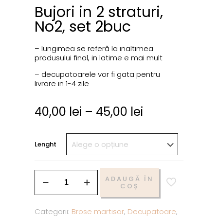
Bujori in 2 straturi,
No2, set 2buc
– lungimea se referă la inaltimea
produsului final, in latime e mai mult
– decupatoarele vor fi gata pentru
livrare in 1-4 zile
40,00
lei
–
45,00
lei
Lenght
ADAUGĂ ÎN
COȘ
Categorii:
Brose martisor
,
Decupatoare
,