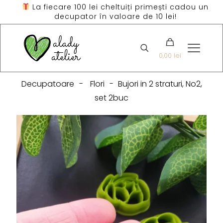
La fiecare 100 lei cheltuiți primești cadou un
decupator în valoare de 10 lei!
0,00 lei
Decupatoare
-
Flori
-
Bujori in 2 straturi, No2,
set 2buc