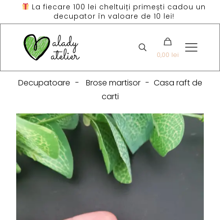
La fiecare 100 lei cheltuiți primești cadou un
decupator în valoare de 10 lei!
0,00 lei
Decupatoare
-
Brose martisor
-
Casa raft de
carti