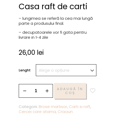
Casa raft de carti
– lungimea se referă la cea mai lungă
parte a produsului final.
– decupatoarele vor fi gata pentru
livrare in 1-4 zile
26,00
lei
Lenght
ADAUGĂ ÎN
COȘ
Categorii:
Brose martisor
,
Carti si raft
,
Cercei care atarna
,
Craciun