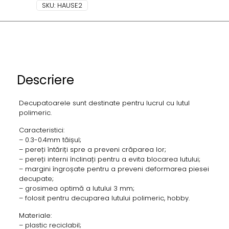
SKU:
HAUSE2
Descriere
Decupatoarele sunt destinate pentru lucrul cu lutul
polimeric.
Caracteristici:
– 0.3-0.4mm tăișul;
– pereți întăriți spre a preveni crăparea lor;
– pereți interni înclinați pentru a evita blocarea lutului;
– margini îngroșate pentru a preveni deformarea piesei
decupate;
– grosimea optimă a lutului 3 mm;
– folosit pentru decuparea lutului polimeric, hobby.
Materiale:
– plastic reciclabil;