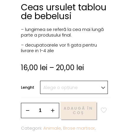
Ceas ursulet tablou
de bebelusi
– lungimea se referă la cea mai lungă
parte a produsului final.
– decupatoarele vor fi gata pentru
livrare in 1-4 zile
16,00
lei
–
20,00
lei
Lenght
ADAUGĂ ÎN
COȘ
Categorii:
Animale
,
Brose martisor
,