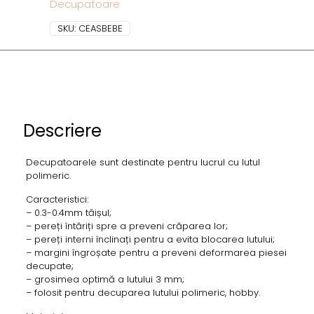
Decupatoare
SKU:
CEASBEBE
Descriere
Decupatoarele sunt destinate pentru lucrul cu lutul
polimeric.
Caracteristici:
– 0.3-0.4mm tăișul;
– pereți întăriți spre a preveni crăparea lor;
– pereți interni înclinați pentru a evita blocarea lutului;
– margini îngroșate pentru a preveni deformarea piesei
decupate;
– grosimea optimă a lutului 3 mm;
– folosit pentru decuparea lutului polimeric, hobby.