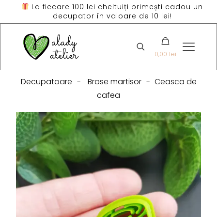
La fiecare 100 lei cheltuiți primești cadou un
decupator în valoare de 10 lei!
0,00 lei
Decupatoare
-
Brose martisor
-
Ceasca de
cafea