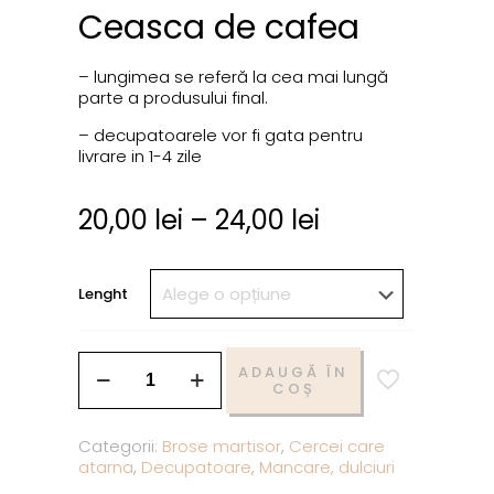
Ceasca de cafea
– lungimea se referă la cea mai lungă
parte a produsului final.
– decupatoarele vor fi gata pentru
livrare in 1-4 zile
20,00
lei
–
24,00
lei
Lenght
ADAUGĂ ÎN
COȘ
Categorii:
Brose martisor
,
Cercei care
atarna
,
Decupatoare
,
Mancare, dulciuri