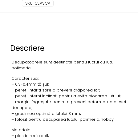
SKU:
CEASCA
Descriere
Decupatoarele sunt destinate pentru lucrul cu lutul
polimeric.
Caracteristici:
– 0.3-0.4mm tăișul;
– pereți întăriți spre a preveni crăparea lor;
– pereți interni înclinați pentru a evita blocarea lutului;
– margini îngroșate pentru a preveni deformarea piesei
decupate;
– grosimea optimă a lutului 3 mm;
– folosit pentru decuparea lutului polimeric, hobby.
Materiale:
– plastic reciclabil;