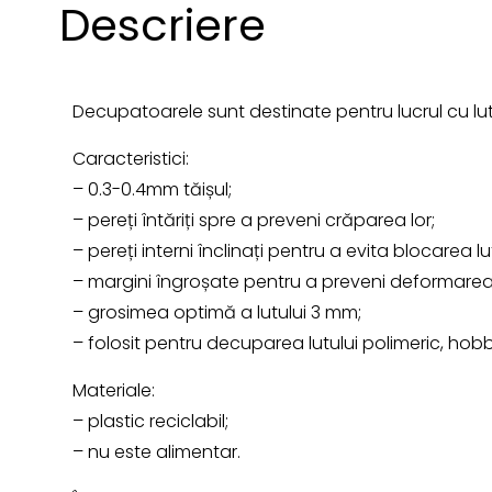
Descriere
Decupatoarele sunt destinate pentru lucrul cu lut
Caracteristici:
– 0.3-0.4mm tăișul;
– pereți întăriți spre a preveni crăparea lor;
– pereți interni înclinați pentru a evita blocarea lut
– margini îngroșate pentru a preveni deformarea
– grosimea optimă a lutului 3 mm;
– folosit pentru decuparea lutului polimeric, hob
Materiale:
– plastic reciclabil;
– nu este alimentar.