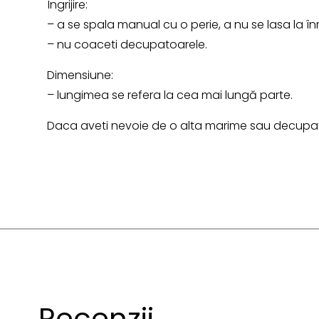
Îngrijire:
– a se spala manual cu o perie, a nu se lasa la în
– nu coaceti decupatoarele.
Dimensiune:
– lungimea se refera la cea mai lungă parte.
Daca aveti nevoie de o alta marime sau decupato
Recenzii