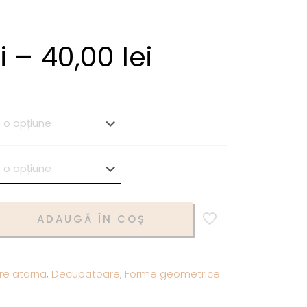
i
–
40,00
lei
ADAUGĂ ÎN COȘ
re atarna
,
Decupatoare
,
Forme geometrice