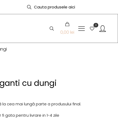
0
0,00 lei
ungi
eganti cu dungi
 la cea mai lungă parte a produsului final.
i gata pentru livrare in 1-4 zile