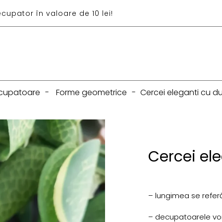
ecupator în valoare de 10 lei!
cupatoare
-
Forme geometrice
-
Cercei eleganti cu d
Cercei el
– lungimea se referă
– decupatoarele vor f