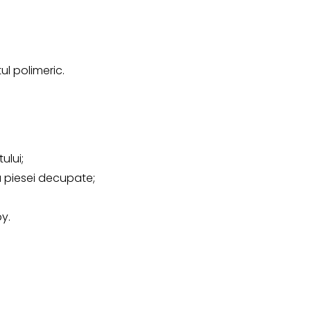
ul polimeric.
ului;
 piesei decupate;
by.