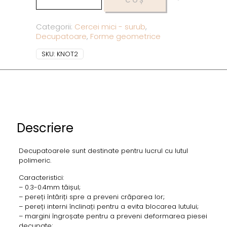
COȘ
Categorii:
Cercei mici - surub
,
Decupatoare
,
Forme geometrice
SKU:
KNOT2
Descriere
Decupatoarele sunt destinate pentru lucrul cu lutul
polimeric.
Caracteristici:
– 0.3-0.4mm tăișul;
– pereți întăriți spre a preveni crăparea lor;
– pereți interni înclinați pentru a evita blocarea lutului;
– margini îngroșate pentru a preveni deformarea piesei
decupate;