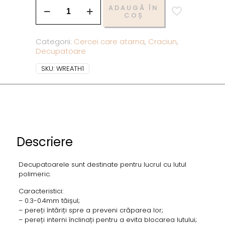
ADAUGĂ ÎN
COȘ
Categorii:
Cercei care atarna
,
Craciun
,
Decupatoare
SKU:
WREATH1
Descriere
Decupatoarele sunt destinate pentru lucrul cu lutul
polimeric.
Caracteristici:
– 0.3-0.4mm tăișul;
– pereți întăriți spre a preveni crăparea lor;
– pereți interni înclinați pentru a evita blocarea lutului;