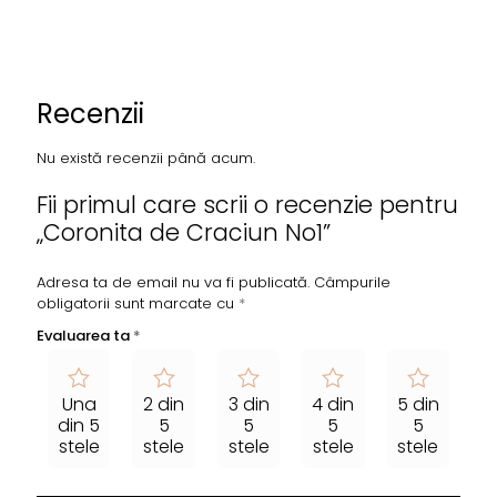
Recenzii
Nu există recenzii până acum.
Fii primul care scrii o recenzie pentru
„Coronita de Craciun No1”
Adresa ta de email nu va fi publicată.
Câmpurile
obligatorii sunt marcate cu
*
Evaluarea ta
*
Una
2 din
3 din
4 din
5 din
din 5
5
5
5
5
stele
stele
stele
stele
stele