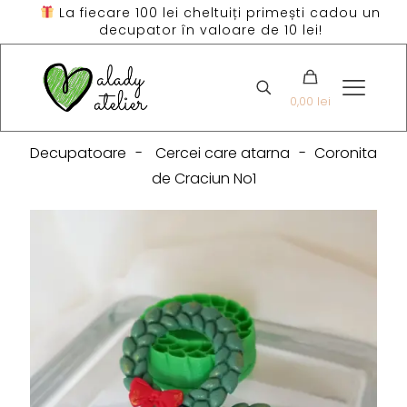
La fiecare 100 lei cheltuiți primești cadou un
decupator în valoare de 10 lei!
0,00 lei
Decupatoare
-
Cercei care atarna
-
Coronita
de Craciun No1