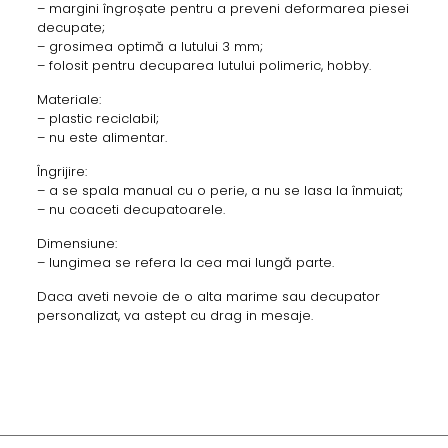
– margini îngroșate pentru a preveni deformarea piesei
decupate;
– grosimea optimă a lutului 3 mm;
– folosit pentru decuparea lutului polimeric, hobby.
Materiale:
– plastic reciclabil;
– nu este alimentar.
Îngrijire:
– a se spala manual cu o perie, a nu se lasa la înmuiat;
– nu coaceti decupatoarele.
Dimensiune:
– lungimea se refera la cea mai lungă parte.
Daca aveti nevoie de o alta marime sau decupator
personalizat, va astept cu drag in mesaje.