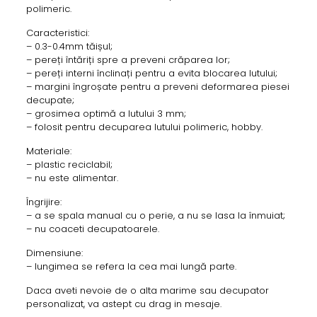
polimeric.
Caracteristici:
– 0.3-0.4mm tăișul;
– pereți întăriți spre a preveni crăparea lor;
– pereți interni înclinați pentru a evita blocarea lutului;
– margini îngroșate pentru a preveni deformarea piesei
decupate;
– grosimea optimă a lutului 3 mm;
– folosit pentru decuparea lutului polimeric, hobby.
Materiale:
– plastic reciclabil;
– nu este alimentar.
Îngrijire:
– a se spala manual cu o perie, a nu se lasa la înmuiat;
– nu coaceti decupatoarele.
Dimensiune:
– lungimea se refera la cea mai lungă parte.
Daca aveti nevoie de o alta marime sau decupator
personalizat, va astept cu drag in mesaje.