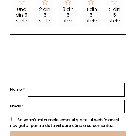
Una
2 din
3 din
4 din
5 din
din 5
5
5
5
5
stele
stele
stele
stele
stele
Nume
*
Email
*
Salvează-mi numele, emailul și site-ul web în acest
navigator pentru data viitoare când o să comentez.