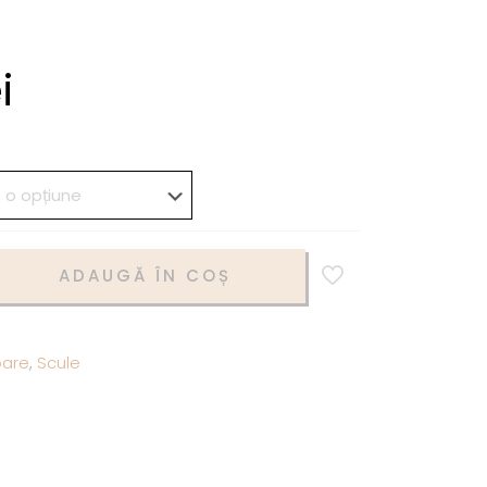
i
ADAUGĂ ÎN COȘ
are
,
Scule