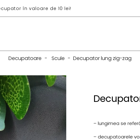
ecupator în valoare de 10 lei!
Decupatoare
-
Scule
-
Decupator lung zig-zag
Decupator
– lungimea se referă
– decupatoarele vor f