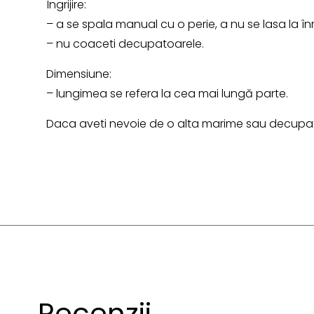
Îngrijire:
– a se spala manual cu o perie, a nu se lasa la în
– nu coaceti decupatoarele.
Dimensiune:
– lungimea se refera la cea mai lungă parte.
Daca aveti nevoie de o alta marime sau decupato
Recenzii