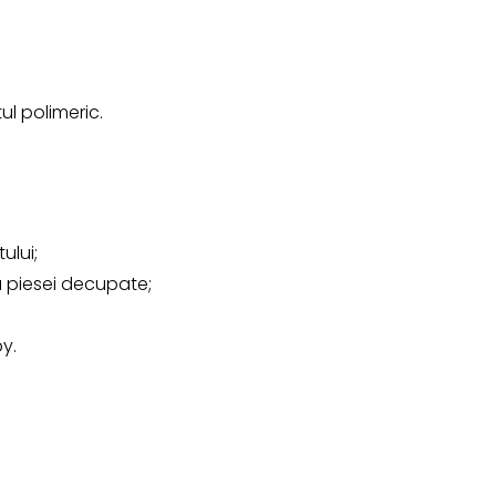
ul polimeric.
ului;
 piesei decupate;
by.