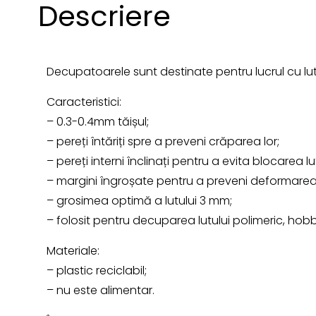
Descriere
Decupatoarele sunt destinate pentru lucrul cu lut
Caracteristici:
– 0.3-0.4mm tăișul;
– pereți întăriți spre a preveni crăparea lor;
– pereți interni înclinați pentru a evita blocarea lut
– margini îngroșate pentru a preveni deformarea
– grosimea optimă a lutului 3 mm;
– folosit pentru decuparea lutului polimeric, hob
Materiale:
– plastic reciclabil;
– nu este alimentar.