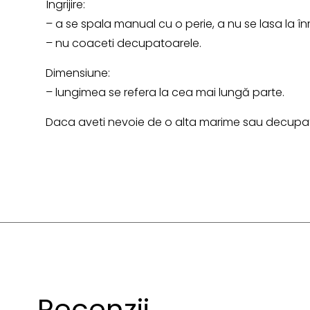
Îngrijire:
– a se spala manual cu o perie, a nu se lasa la în
– nu coaceti decupatoarele.
Dimensiune:
– lungimea se refera la cea mai lungă parte.
Daca aveti nevoie de o alta marime sau decupato
Recenzii