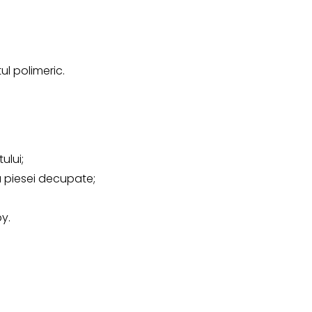
ul polimeric.
ului;
 piesei decupate;
by.