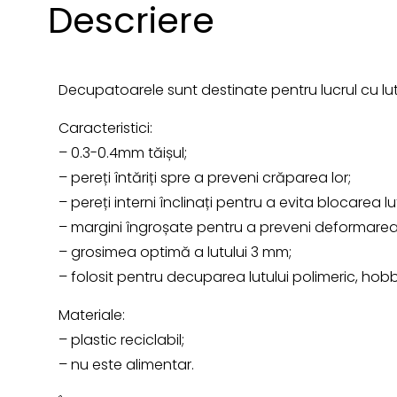
Descriere
Decupatoarele sunt destinate pentru lucrul cu lut
Caracteristici:
– 0.3-0.4mm tăișul;
– pereți întăriți spre a preveni crăparea lor;
– pereți interni înclinați pentru a evita blocarea lut
– margini îngroșate pentru a preveni deformarea
– grosimea optimă a lutului 3 mm;
– folosit pentru decuparea lutului polimeric, hob
Materiale:
– plastic reciclabil;
– nu este alimentar.