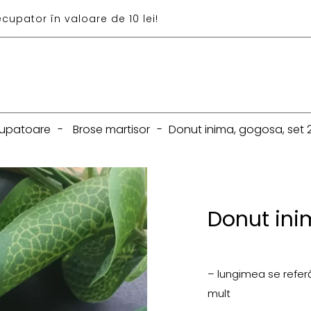
ecupator în valoare de 10 lei!
upatoare
-
Brose martisor
-
Donut inima, gogosa, set
Donut ini
– lungimea se referă 
mult