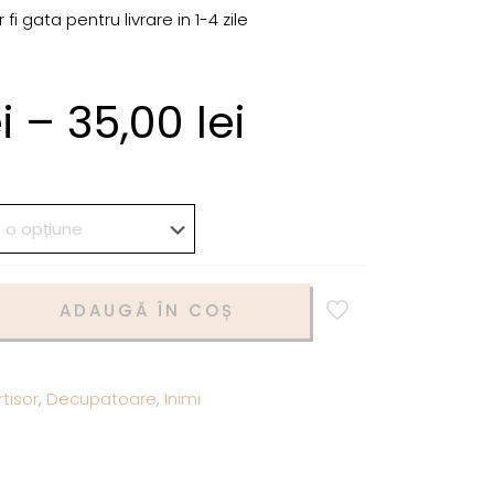
i gata pentru livrare in 1-4 zile
i
–
35,00
lei
ADAUGĂ ÎN COȘ
tisor
,
Decupatoare
,
Inimi