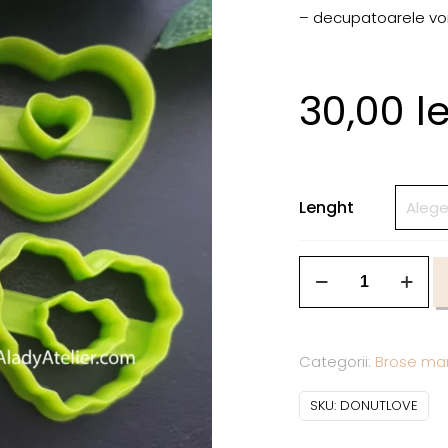
– decupatoarele vor f
30,00
le
Lenght
Categorii:
Brose mar
SKU:
DONUTLOVE