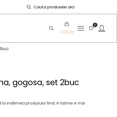
0
0,00 lei
 2buc
ma, gogosa, set 2buc
la inaltimea produsului final, in latime e mai