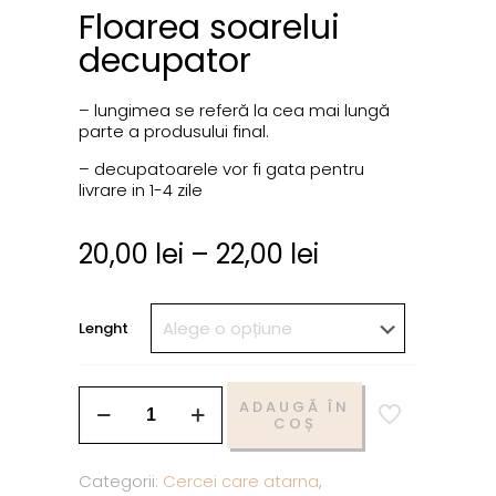
Floarea soarelui
decupator
– lungimea se referă la cea mai lungă
parte a produsului final.
– decupatoarele vor fi gata pentru
livrare in 1-4 zile
20,00
lei
–
22,00
lei
Lenght
ADAUGĂ ÎN
COȘ
Categorii:
Cercei care atarna
,