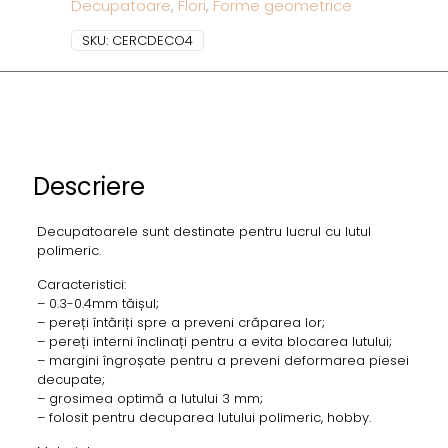
Decupatoare
,
Flori
,
Forme geometrice
SKU:
CERCDECO4
Descriere
Decupatoarele sunt destinate pentru lucrul cu lutul
polimeric.
Caracteristici:
– 0.3-0.4mm tăișul;
– pereți întăriți spre a preveni crăparea lor;
– pereți interni înclinați pentru a evita blocarea lutului;
– margini îngroșate pentru a preveni deformarea piesei
decupate;
– grosimea optimă a lutului 3 mm;
– folosit pentru decuparea lutului polimeric, hobby.