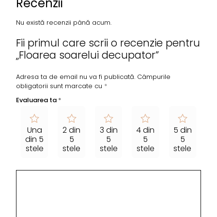
Recenzii
Nu există recenzii până acum.
Fii primul care scrii o recenzie pentru
„Floarea soarelui decupator”
Adresa ta de email nu va fi publicată.
Câmpurile
obligatorii sunt marcate cu
*
Evaluarea ta
*
Una
2 din
3 din
4 din
5 din
din 5
5
5
5
5
stele
stele
stele
stele
stele