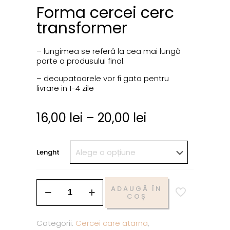
Forma cercei cerc
transformer
– lungimea se referă la cea mai lungă
parte a produsului final.
– decupatoarele vor fi gata pentru
livrare in 1-4 zile
16,00
lei
–
20,00
lei
Lenght
ADAUGĂ ÎN
COȘ
Categorii:
Cercei care atarna
,