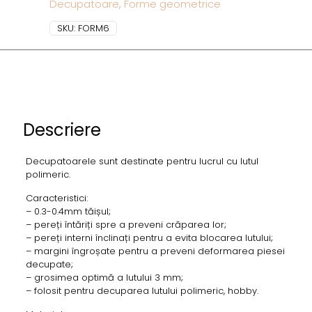
Decupatoare
,
Forme geometrice
SKU:
FORM6
Descriere
Decupatoarele sunt destinate pentru lucrul cu lutul
polimeric.
Caracteristici:
– 0.3-0.4mm tăișul;
– pereți întăriți spre a preveni crăparea lor;
– pereți interni înclinați pentru a evita blocarea lutului;
– margini îngroșate pentru a preveni deformarea piesei
decupate;
– grosimea optimă a lutului 3 mm;
– folosit pentru decuparea lutului polimeric, hobby.