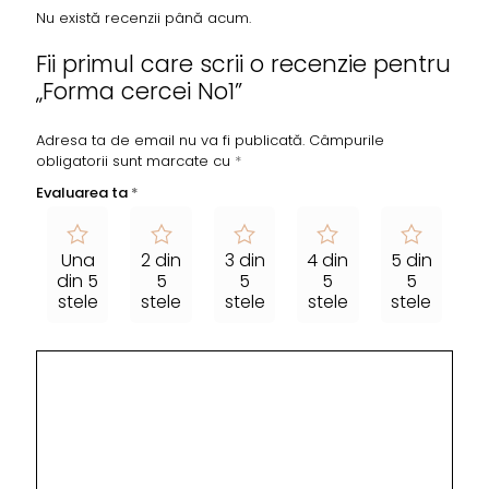
Nu există recenzii până acum.
Fii primul care scrii o recenzie pentru
„Forma cercei No1”
Adresa ta de email nu va fi publicată.
Câmpurile
obligatorii sunt marcate cu
*
Evaluarea ta
*
Una
2 din
3 din
4 din
5 din
din 5
5
5
5
5
stele
stele
stele
stele
stele