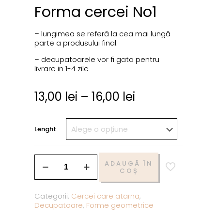
Forma cercei No1
– lungimea se referă la cea mai lungă
parte a produsului final.
– decupatoarele vor fi gata pentru
livrare in 1-4 zile
13,00
lei
–
16,00
lei
Lenght
ADAUGĂ ÎN
COȘ
Categorii:
Cercei care atarna
,
Decupatoare
,
Forme geometrice