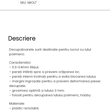
SKU:
MIOL7
Descriere
Decupatoarele sunt destinate pentru lucrul cu lutul
polimeric.
Caracteristici:
– 0.3-0.4mm tăișul;
– pereți întăriți spre a preveni crăparea lor;
– pereți interni înclinați pentru a evita blocarea lutului;
– margini îngroșate pentru a preveni deformarea piesei
decupate;
– grosimea optimă a lutului 3 mm;
– folosit pentru decuparea lutului polimeric, hobby.
Materiale:
– plastic reciclabil;