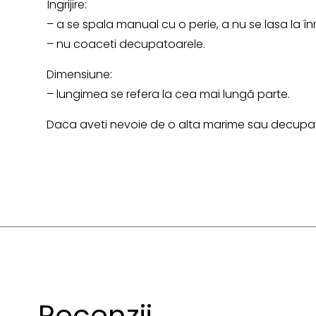
Îngrijire:
– a se spala manual cu o perie, a nu se lasa la în
– nu coaceti decupatoarele.
Dimensiune:
– lungimea se refera la cea mai lungă parte.
Daca aveti nevoie de o alta marime sau decupato
Recenzii