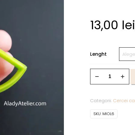
13,00
lei
Lenght
Categorii:
Cercei ca
SKU:
MIOL6