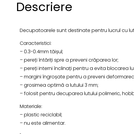
Descriere
Decupatoarele sunt destinate pentru lucrul cu lut
Caracteristici:
– 0.3-0.4mm tăișul;
– pereți întăriți spre a preveni crăparea lor;
– pereți interni înclinați pentru a evita blocarea lut
– margini îngroșate pentru a preveni deformarea
– grosimea optimă a lutului 3 mm;
– folosit pentru decuparea lutului polimeric, hob
Materiale:
– plastic reciclabil;
– nu este alimentar.