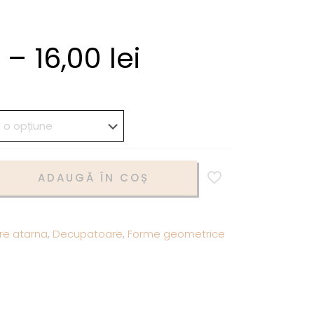
–
16,00
lei
ADAUGĂ ÎN COȘ
re atarna
,
Decupatoare
,
Forme geometrice