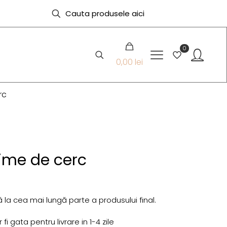
0
0,00 lei
rc
ime de cerc
 la cea mai lungă parte a produsului final.
i gata pentru livrare in 1-4 zile