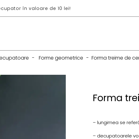
ecupator în valoare de 10 lei!
ecupatoare
-
Forme geometrice
-
Forma treime de ce
Forma tre
– lungimea se referă
– decupatoarele vor f