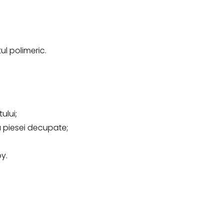
ul polimeric.
ului;
 piesei decupate;
by.