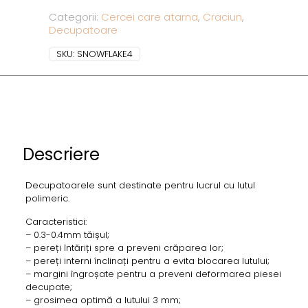
Categorii:
Cercei care atarna
,
Craciun
,
Decupatoare
SKU:
SNOWFLAKE4
Descriere
Decupatoarele sunt destinate pentru lucrul cu lutul
polimeric.
Caracteristici:
– 0.3-0.4mm tăișul;
– pereți întăriți spre a preveni crăparea lor;
– pereți interni înclinați pentru a evita blocarea lutului;
– margini îngroșate pentru a preveni deformarea piesei
decupate;
– grosimea optimă a lutului 3 mm;