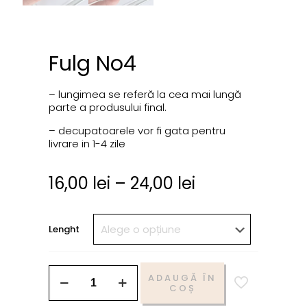
Fulg No4
– lungimea se referă la cea mai lungă
parte a produsului final.
– decupatoarele vor fi gata pentru
livrare in 1-4 zile
16,00
lei
–
24,00
lei
Lenght
ADAUGĂ ÎN
COȘ