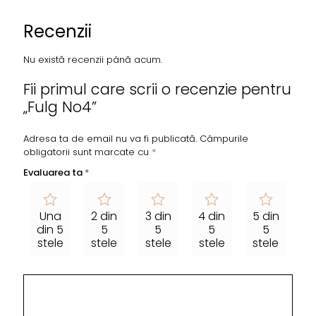
Recenzii
Nu există recenzii până acum.
Fii primul care scrii o recenzie pentru
„Fulg No4”
Adresa ta de email nu va fi publicată.
Câmpurile
obligatorii sunt marcate cu
*
Evaluarea ta
*
Una
2 din
3 din
4 din
5 din
din 5
5
5
5
5
stele
stele
stele
stele
stele