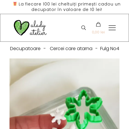
La fiecare 100 lei cheltuiți primești cadou un
decupator în valoare de 10 lei!
0,00 lei
Decupatoare
-
Cercei care atarna
-
Fulg No4