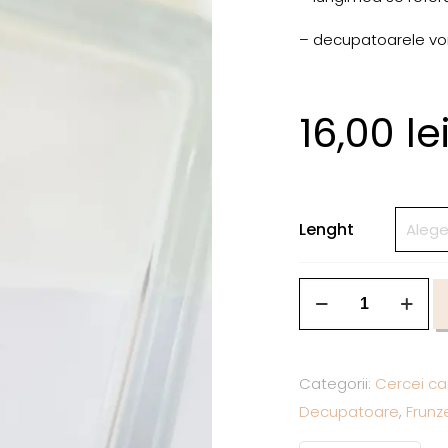
– decupatoarele vor f
16,00
le
Lenght
Categorii:
Cercei ca
Decupatoare
,
Frunz