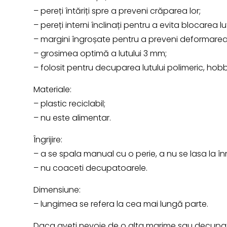
– pereți întăriți spre a preveni crăparea lor;
– pereți interni înclinați pentru a evita blocarea lut
– margini îngroșate pentru a preveni deformarea
– grosimea optimă a lutului 3 mm;
– folosit pentru decuparea lutului polimeric, hob
Materiale:
– plastic reciclabil;
– nu este alimentar.
Îngrijire:
– a se spala manual cu o perie, a nu se lasa la în
– nu coaceti decupatoarele.
Dimensiune:
– lungimea se refera la cea mai lungă parte.
Daca aveti nevoie de o alta marime sau decupato