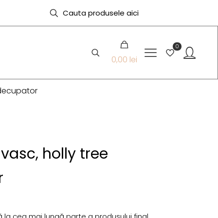
0
0,00 lei
 decupator
vasc, holly tree
r
 la cea mai lungă parte a produsului final.