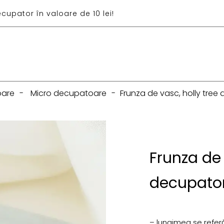
ecupator în valoare de 10 lei!
oare
-
Micro decupatoare
-
Frunza de vasc, holly tree
Frunza de 
decupato
– lungimea se referă