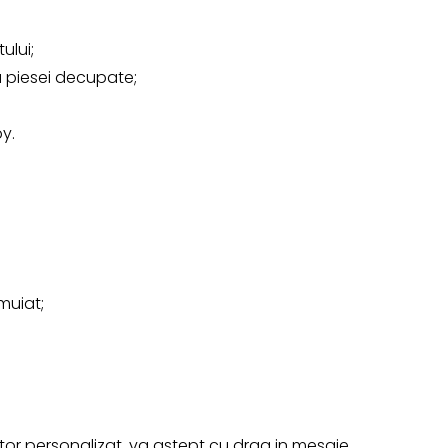
ului;
 piesei decupate;
by.
muiat;
r personalizat, va astept cu drag in mesaje.