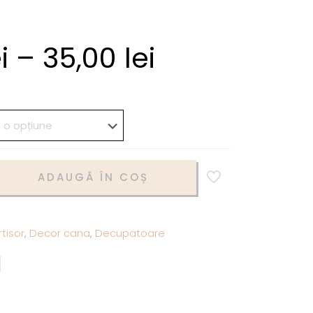
i
–
35,00
lei
ADAUGĂ ÎN COȘ
tisor
,
Decor cana
,
Decupatoare