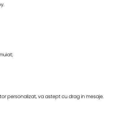
by.
muiat;
r personalizat, va astept cu drag in mesaje.