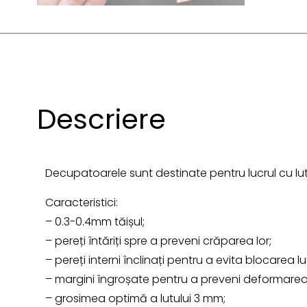
Descriere
Decupatoarele sunt destinate pentru lucrul cu lut
Caracteristici:
– 0.3-0.4mm tăișul;
– pereți întăriți spre a preveni crăparea lor;
– pereți interni înclinați pentru a evita blocarea lut
– margini îngroșate pentru a preveni deformarea
– grosimea optimă a lutului 3 mm;