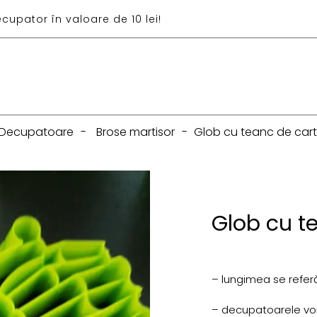
ecupator în valoare de 10 lei!
Decupatoare
-
Brose martisor
-
Glob cu teanc de cart
Glob cu t
– lungimea se referă
– decupatoarele vor f