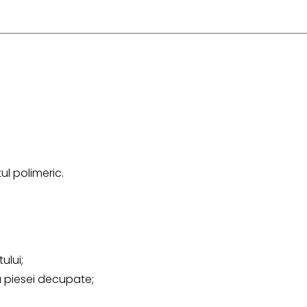
ul polimeric.
ului;
 piesei decupate;