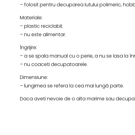
– folosit pentru decuparea lutului polimeric, hob
Materiale:
– plastic reciclabil;
– nu este alimentar.
Îngrijire:
– a se spala manual cu o perie, a nu se lasa la în
– nu coaceti decupatoarele.
Dimensiune:
– lungimea se refera la cea mai lungă parte.
Daca aveti nevoie de o alta marime sau decupato