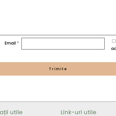
Email
*
ac
ții utile
Link-uri utile