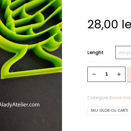
28,00
le
Lenght
Categorii:
Brose mar
SKU:
GLOB CU CARTI