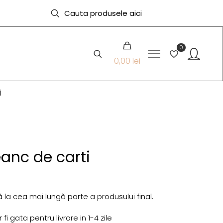
0
0,00 lei
i
eanc de carti
 la cea mai lungă parte a produsului final.
i gata pentru livrare in 1-4 zile