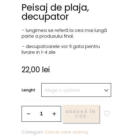
Peisaj de plaja,
decupator
– lungimea se referă la cea mai lungă
parte a produsului final.
– decupatoarele vor fi gata pentru
livrare in 1-4 zile
22,00
lei
Lenght
ADAUGĂ ÎN
COȘ
Categorii:
Cercei care atarna
,