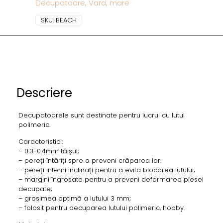
Decupatoare
,
Vara, mare
SKU:
BEACH
Descriere
Decupatoarele sunt destinate pentru lucrul cu lutul
polimeric.
Caracteristici:
– 0.3-0.4mm tăișul;
– pereți întăriți spre a preveni crăparea lor;
– pereți interni înclinați pentru a evita blocarea lutului;
– margini îngroșate pentru a preveni deformarea piesei
decupate;
– grosimea optimă a lutului 3 mm;
– folosit pentru decuparea lutului polimeric, hobby.