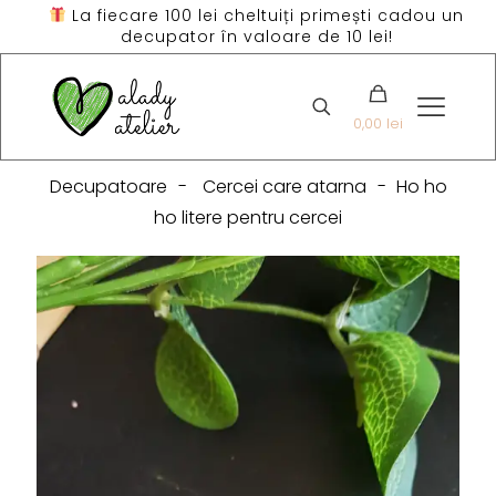
La fiecare 100 lei cheltuiți primești cadou un
decupator în valoare de 10 lei!
0,00 lei
Decupatoare
-
Cercei care atarna
-
Ho ho
ho litere pentru cercei