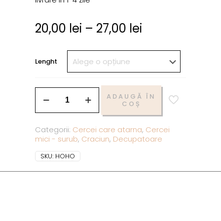
20,00
lei
–
27,00
lei
Lenght
ADAUGĂ ÎN
COȘ
Categorii:
Cercei care atarna
,
Cercei
mici - surub
,
Craciun
,
Decupatoare
SKU:
HOHO