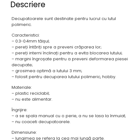
Descriere
Decupatoarele sunt destinate pentru lucrul cu lutul
polimeric.
Caracteristici:
– 0.3-0.4mm tăișul;
– pereți întăriți spre a preveni crăparea lor;
– pereți interni înclinați pentru a evita blocarea lutului;
– margini îngroșate pentru a preveni deformarea piesei
decupate;
– grosimea optimă a lutului 3 mm;
– folosit pentru decuparea lutului polimeric, hobby.
Materiale:
– plastic reciclabil;
– nu este alimentar.
Îngrijire:
– a se spala manual cu o perie, a nu se lasa la înmuiat;
– nu coaceti decupatoarele.
Dimensiune:
– lungimea se refera la cea mai lungă parte.