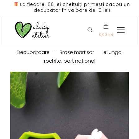
La fiecare 100 lei cheltuiți primești cadou un
decupator în valoare de 10 lei!
0,00 lei
Decupatoare
-
Brose martisor
-
Ie lunga,
rochita, port national