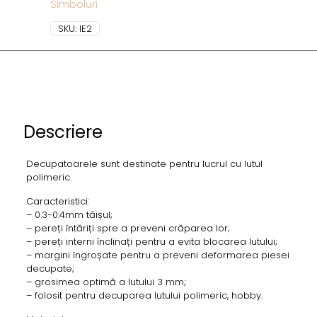
Simboluri
SKU:
IE2
Descriere
Decupatoarele sunt destinate pentru lucrul cu lutul
polimeric.
Caracteristici:
– 0.3-0.4mm tăișul;
– pereți întăriți spre a preveni crăparea lor;
– pereți interni înclinați pentru a evita blocarea lutului;
– margini îngroșate pentru a preveni deformarea piesei
decupate;
– grosimea optimă a lutului 3 mm;
– folosit pentru decuparea lutului polimeric, hobby.