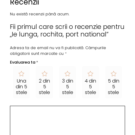
Recenzii
Nu există recenzii până acum.
Fii primul care scrii o recenzie pentru
„Ie lunga, rochita, port national”
Adresa ta de email nu va fi publicată.
Câmpurile
obligatorii sunt marcate cu
*
Evaluarea ta
*
Una
2 din
3 din
4 din
5 din
din 5
5
5
5
5
stele
stele
stele
stele
stele