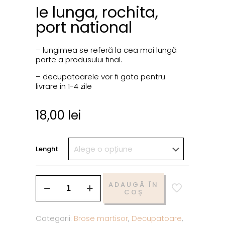
Ie lunga, rochita,
port national
– lungimea se referă la cea mai lungă
parte a produsului final.
– decupatoarele vor fi gata pentru
livrare in 1-4 zile
18,00
lei
Lenght
ADAUGĂ ÎN
COȘ
Categorii:
Brose martisor
,
Decupatoare
,