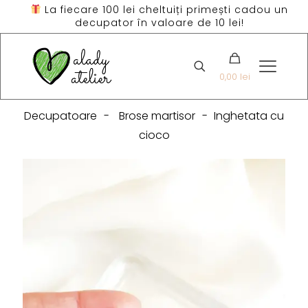
La fiecare 100 lei cheltuiți primești cadou un
decupator în valoare de 10 lei!
0,00 lei
Decupatoare
-
Brose martisor
-
Inghetata cu
cioco