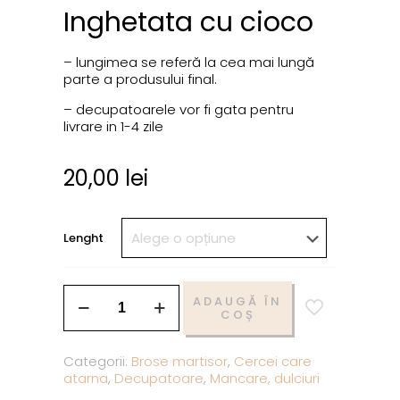
Inghetata cu cioco
– lungimea se referă la cea mai lungă
parte a produsului final.
– decupatoarele vor fi gata pentru
livrare in 1-4 zile
20,00
lei
Lenght
ADAUGĂ ÎN
COȘ
Categorii:
Brose martisor
,
Cercei care
atarna
,
Decupatoare
,
Mancare, dulciuri