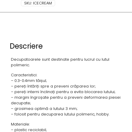
SKU:
ICECREAM
Descriere
Decupatoarele sunt destinate pentru lucrul cu lutul
polimeric.
Caracteristici:
– 0.3-0.4mm tăișul;
– pereți întăriți spre a preveni crăparea lor;
– pereți interni înclinați pentru a evita blocarea lutului;
– margini îngroșate pentru a preveni deformarea piesei
decupate;
– grosimea optimă a lutului 3 mm;
– folosit pentru decuparea lutului polimeric, hobby.
Materiale:
– plastic reciclabil;