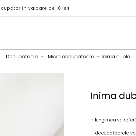
ecupator în valoare de 10 lei!
Decupatoare
-
Micro decupatoare
-
Inima dubla
Inima dub
– lungimea se referă
– decupatoarele vor f