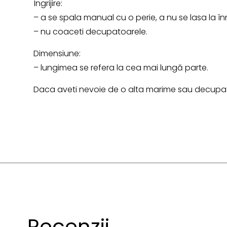
Îngrijire:
– a se spala manual cu o perie, a nu se lasa la în
– nu coaceti decupatoarele.
Dimensiune:
– lungimea se refera la cea mai lungă parte.
Daca aveti nevoie de o alta marime sau decupato
Recenzii