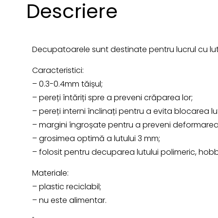
Descriere
Decupatoarele sunt destinate pentru lucrul cu lut
Caracteristici:
– 0.3-0.4mm tăișul;
– pereți întăriți spre a preveni crăparea lor;
– pereți interni înclinați pentru a evita blocarea lut
– margini îngroșate pentru a preveni deformarea
– grosimea optimă a lutului 3 mm;
– folosit pentru decuparea lutului polimeric, hob
Materiale:
– plastic reciclabil;
– nu este alimentar.