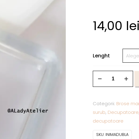
14,00
le
Lenght
Categorii:
Brose mar
surub
,
Decupatoare
decupatoare
SKU:
INIMADUBLA