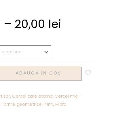
i
–
20,00
lei
ADAUGĂ ÎN COȘ
tisor
,
Cercei care atarna
,
Cercei mici -
,
Forme geometrice
,
Inimi
,
Micro