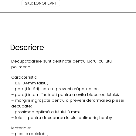
SKU:
LONGHEART
Descriere
Decupatoarele sunt destinate pentru lucrul cu lutul
polimeric.
Caracteristici:
– 0.3-0.4mm tăișul;
– pereți întăriți spre a preveni crăparea lor;
– pereți interni înclinați pentru a evita blocarea lutului;
– margini îngroșate pentru a preveni deformarea piesei
decupate;
– grosimea optimă a lutului 3 mm;
– folosit pentru decuparea lutului polimeric, hobby.
Materiale:
– plastic reciclabil;