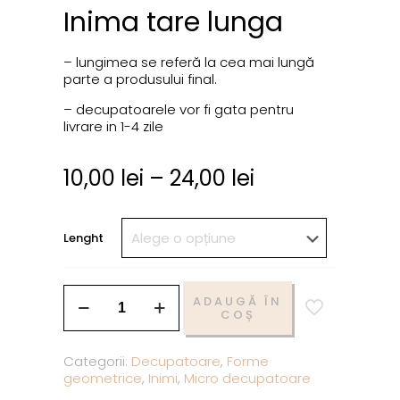
Inima tare lunga
– lungimea se referă la cea mai lungă
parte a produsului final.
– decupatoarele vor fi gata pentru
livrare in 1-4 zile
10,00
lei
–
24,00
lei
Lenght
ADAUGĂ ÎN
COȘ
Categorii:
Decupatoare
,
Forme
geometrice
,
Inimi
,
Micro decupatoare