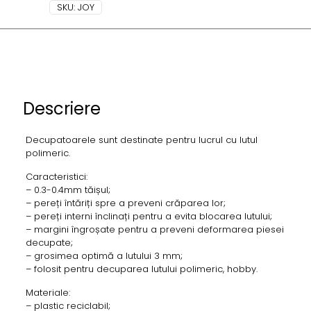
SKU:
JOY
Descriere
Decupatoarele sunt destinate pentru lucrul cu lutul
polimeric.
Caracteristici:
– 0.3-0.4mm tăișul;
– pereți întăriți spre a preveni crăparea lor;
– pereți interni înclinați pentru a evita blocarea lutului;
– margini îngroșate pentru a preveni deformarea piesei
decupate;
– grosimea optimă a lutului 3 mm;
– folosit pentru decuparea lutului polimeric, hobby.
Materiale:
– plastic reciclabil;