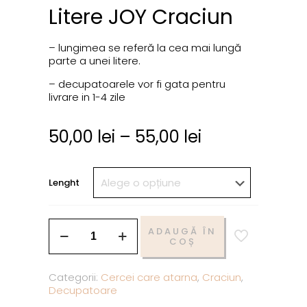
Litere JOY Craciun
– lungimea se referă la cea mai lungă
parte a unei litere.
– decupatoarele vor fi gata pentru
livrare in 1-4 zile
50,00
lei
–
55,00
lei
Lenght
ADAUGĂ ÎN
COȘ
Categorii:
Cercei care atarna
,
Craciun
,
Decupatoare