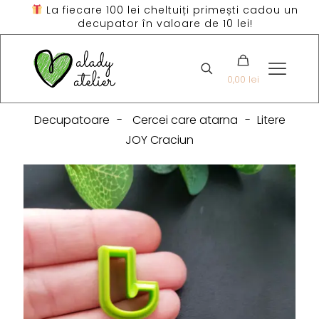
La fiecare 100 lei cheltuiți primești cadou un
decupator în valoare de 10 lei!
0,00 lei
Decupatoare
-
Cercei care atarna
-
Litere
JOY Craciun