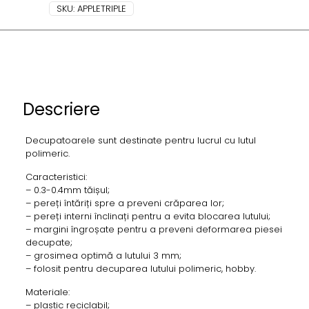
SKU:
APPLETRIPLE
Descriere
Decupatoarele sunt destinate pentru lucrul cu lutul
polimeric.
Caracteristici:
– 0.3-0.4mm tăișul;
– pereți întăriți spre a preveni crăparea lor;
– pereți interni înclinați pentru a evita blocarea lutului;
– margini îngroșate pentru a preveni deformarea piesei
decupate;
– grosimea optimă a lutului 3 mm;
– folosit pentru decuparea lutului polimeric, hobby.
Materiale:
– plastic reciclabil;