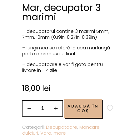
Mar, decupator 3
marimi
– decupatorul contine 3 marimi 5mm,
7mm, 10mm (0.19in, 0.27in, 0.39in)
– lungimea se referă la cea mai lungă
parte a produsului final.
– decupatoarele vor fi gata pentru
livrare in 1-4 zile
18,00
lei
ADAUGĂ ÎN
COȘ
Categorii:
Decupatoare
,
Mancare,
dulciuri
,
Vara, mare