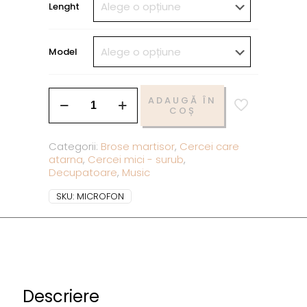
Lenght
Model
ADAUGĂ ÎN
COȘ
Categorii:
Brose martisor
,
Cercei care
atarna
,
Cercei mici - surub
,
Decupatoare
,
Music
SKU:
MICROFON
Descriere