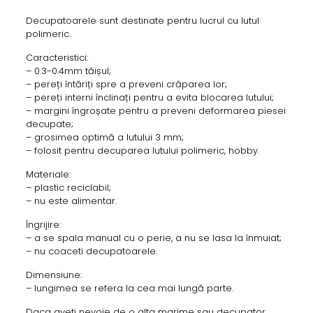
Decupatoarele sunt destinate pentru lucrul cu lutul
polimeric.
Caracteristici:
– 0.3-0.4mm tăișul;
– pereți întăriți spre a preveni crăparea lor;
– pereți interni înclinați pentru a evita blocarea lutului;
– margini îngroșate pentru a preveni deformarea piesei
decupate;
– grosimea optimă a lutului 3 mm;
– folosit pentru decuparea lutului polimeric, hobby.
Materiale:
– plastic reciclabil;
– nu este alimentar.
Îngrijire:
– a se spala manual cu o perie, a nu se lasa la înmuiat;
– nu coaceti decupatoarele.
Dimensiune:
– lungimea se refera la cea mai lungă parte.
Daca aveti nevoie de o alta marime sau decupator