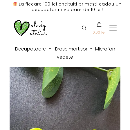
La fiecare 100 lei cheltuiți primești cadou un
decupator în valoare de 10 lei!
0,00 lei
Decupatoare
-
Brose martisor
-
Microfon
vedete