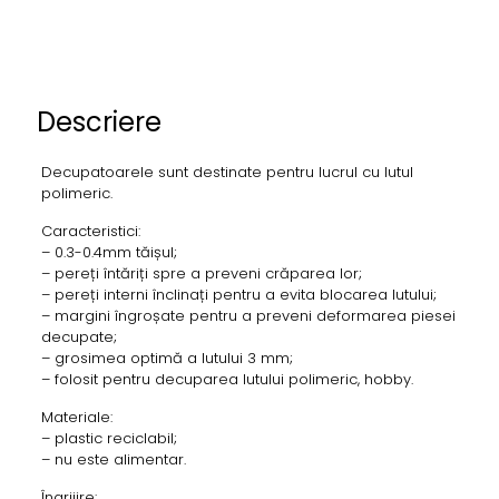
Descriere
Decupatoarele sunt destinate pentru lucrul cu lutul
polimeric.
Caracteristici:
– 0.3-0.4mm tăișul;
– pereți întăriți spre a preveni crăparea lor;
– pereți interni înclinați pentru a evita blocarea lutului;
– margini îngroșate pentru a preveni deformarea piesei
decupate;
– grosimea optimă a lutului 3 mm;
– folosit pentru decuparea lutului polimeric, hobby.
Materiale:
– plastic reciclabil;
– nu este alimentar.
Îngrijire: