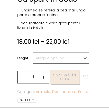
– lungimea se referă la cea mai lungă
parte a produsului final.
– decupatoarele vor fi gata pentru
livrare in 1-4 zile
18,00
lei
–
22,00
lei
Lenght
ADAUGĂ ÎN
COȘ
Categorii:
Animale
,
Decupatoare
,
Paste
SKU:
EGG