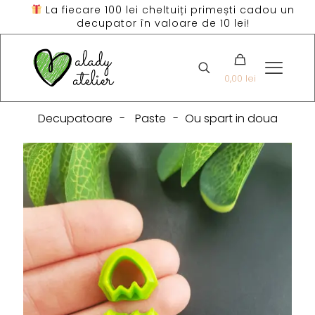
La fiecare 100 lei cheltuiți primești cadou un
decupator în valoare de 10 lei!
0,00 lei
Decupatoare
-
Paste
-
Ou spart in doua