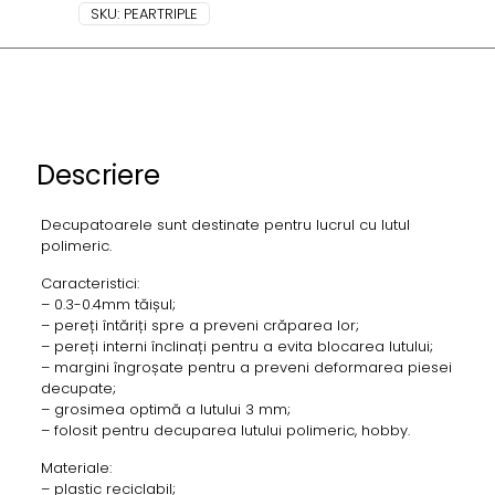
SKU:
PEARTRIPLE
Descriere
Decupatoarele sunt destinate pentru lucrul cu lutul
polimeric.
Caracteristici:
– 0.3-0.4mm tăișul;
– pereți întăriți spre a preveni crăparea lor;
– pereți interni înclinați pentru a evita blocarea lutului;
– margini îngroșate pentru a preveni deformarea piesei
decupate;
– grosimea optimă a lutului 3 mm;
– folosit pentru decuparea lutului polimeric, hobby.
Materiale:
– plastic reciclabil;