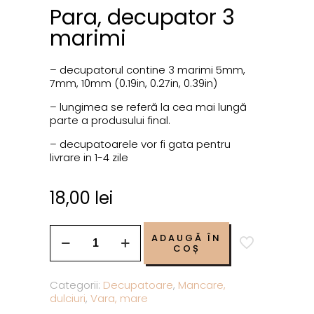
Para, decupator 3
marimi
– decupatorul contine 3 marimi 5mm,
7mm, 10mm (0.19in, 0.27in, 0.39in)
– lungimea se referă la cea mai lungă
parte a produsului final.
– decupatoarele vor fi gata pentru
livrare in 1-4 zile
18,00
lei
ADAUGĂ ÎN
COȘ
Categorii:
Decupatoare
,
Mancare,
dulciuri
,
Vara, mare