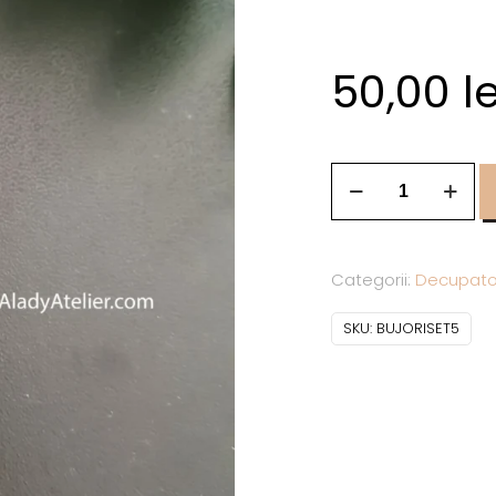
50,00
le
Categorii:
Decupato
SKU:
BUJORISET5