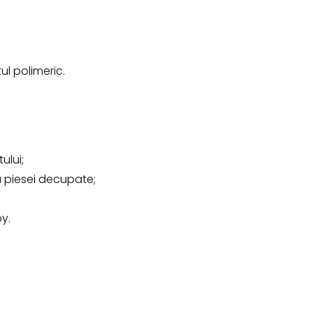
ul polimeric.
ului;
 piesei decupate;
by.