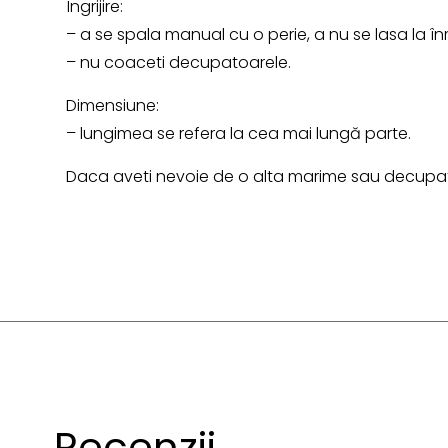
Îngrijire:
– a se spala manual cu o perie, a nu se lasa la în
– nu coaceti decupatoarele.
Dimensiune:
– lungimea se refera la cea mai lungă parte.
Daca aveti nevoie de o alta marime sau decupato
Recenzii