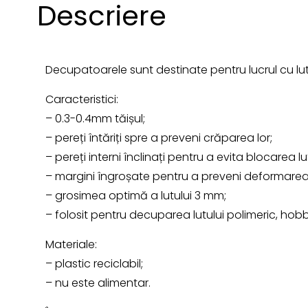
Descriere
Decupatoarele sunt destinate pentru lucrul cu lut
Caracteristici:
– 0.3-0.4mm tăișul;
– pereți întăriți spre a preveni crăparea lor;
– pereți interni înclinați pentru a evita blocarea lut
– margini îngroșate pentru a preveni deformarea
– grosimea optimă a lutului 3 mm;
– folosit pentru decuparea lutului polimeric, hob
Materiale:
– plastic reciclabil;
– nu este alimentar.