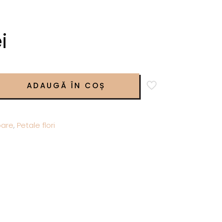
i
ADAUGĂ ÎN COȘ
are
,
Petale flori