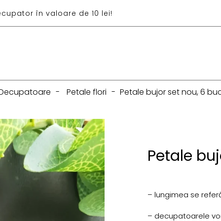
ecupator în valoare de 10 lei!
Decupatoare
-
Petale flori
-
Petale bujor set nou, 6 bu
Petale buj
– lungimea se referă
– decupatoarele vor f