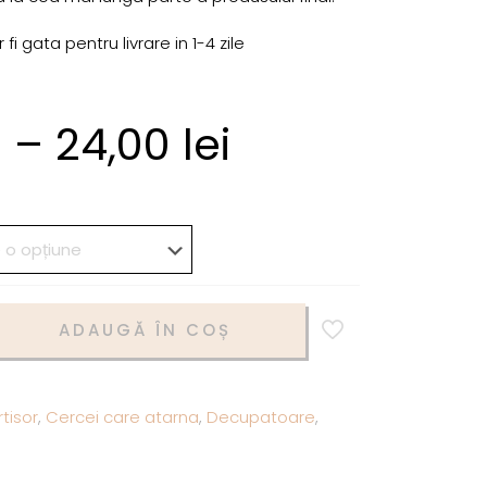
i gata pentru livrare in 1-4 zile
i
–
24,00
lei
ADAUGĂ ÎN COȘ
tisor
,
Cercei care atarna
,
Decupatoare
,