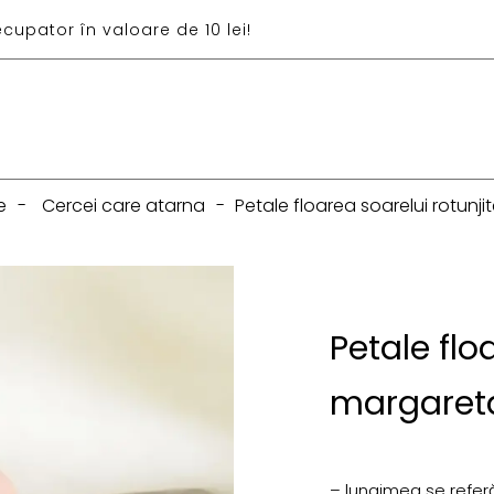
ecupator în valoare de 10 lei!
e
-
Cercei care atarna
-
Petale floarea soarelui rotunj
Petale flo
margaret
– lungimea se referă