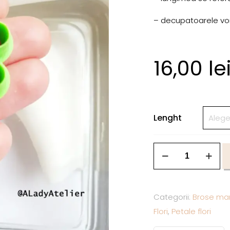
– decupatoarele vor f
16,00
le
Lenght
Categorii:
Brose mar
Flori
,
Petale flori