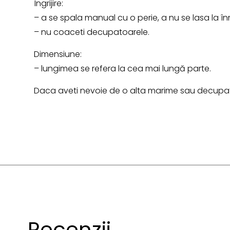
Îngrijire:
– a se spala manual cu o perie, a nu se lasa la în
– nu coaceti decupatoarele.
Dimensiune:
– lungimea se refera la cea mai lungă parte.
Daca aveti nevoie de o alta marime sau decupato
Recenzii