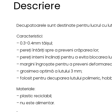
Descriere
Decupatoarele sunt destinate pentru lucrul cu lut
Caracteristici:
– 0.3-0.4mm tăișul;
– pereți întăriți spre a preveni crăparea lor;
– pereți interni înclinați pentru a evita blocarea lut
– margini îngroșate pentru a preveni deformarea
– grosimea optimă a lutului 3 mm;
– folosit pentru decuparea lutului polimeric, hob
Materiale:
– plastic reciclabil;
– nu este alimentar.