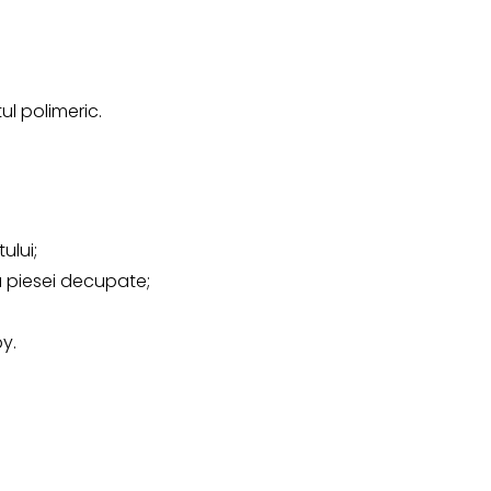
ul polimeric.
ului;
 piesei decupate;
by.