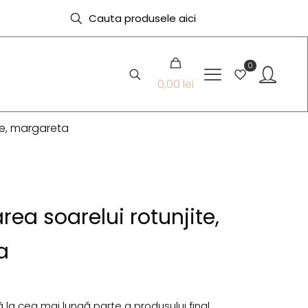
0
0,00 lei
ite, margareta
area soarelui rotunjite,
a
 la cea mai lungă parte a produsului final.