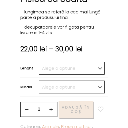
– lungimea se referă la cea mai lungă
parte a produsului final.
– decupatoarele vor fi gata pentru
livrare in 1-4 zile
22,00
lei
–
30,00
lei
Lenght
Model
ADAUGĂ ÎN
COȘ
Categorii:
Animale
,
Brose martisor
,