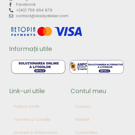
Facebook
+(40) 756 854 879
contact@aladyatelier.com
Informații utile
Link-uri utile
Contul meu
Politica GDPR
Contact
Termeni și Condiții
Wishlist
Livrarea și Returnarea
Contul Meu