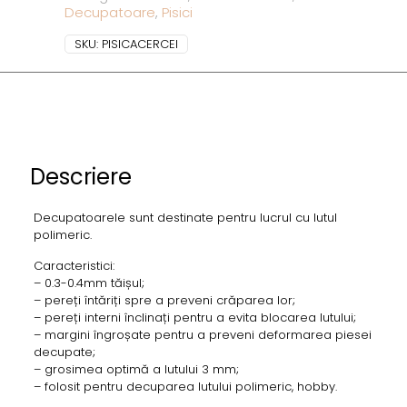
Decupatoare
,
Pisici
SKU:
PISICACERCEI
Descriere
Decupatoarele sunt destinate pentru lucrul cu lutul
polimeric.
Caracteristici:
– 0.3-0.4mm tăișul;
– pereți întăriți spre a preveni crăparea lor;
– pereți interni înclinați pentru a evita blocarea lutului;
– margini îngroșate pentru a preveni deformarea piesei
decupate;
– grosimea optimă a lutului 3 mm;
– folosit pentru decuparea lutului polimeric, hobby.