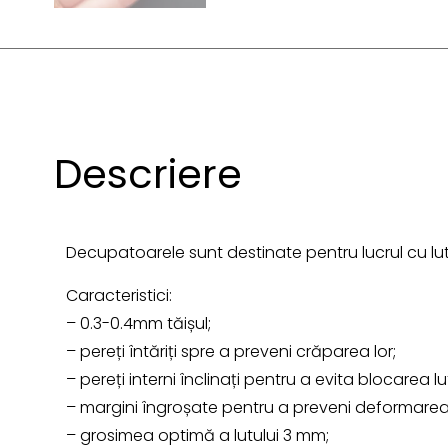
Descriere
Decupatoarele sunt destinate pentru lucrul cu lut
Caracteristici:
– 0.3-0.4mm tăișul;
– pereți întăriți spre a preveni crăparea lor;
– pereți interni înclinați pentru a evita blocarea lut
– margini îngroșate pentru a preveni deformarea
– grosimea optimă a lutului 3 mm;