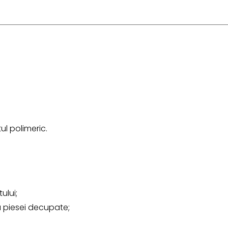
ul polimeric.
ului;
 piesei decupate;