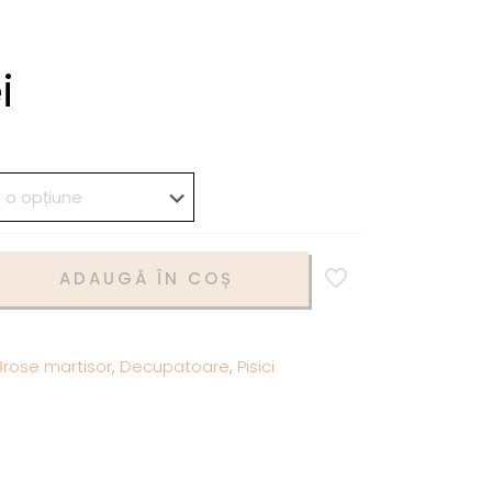
i
ADAUGĂ ÎN COȘ
Brose martisor
,
Decupatoare
,
Pisici