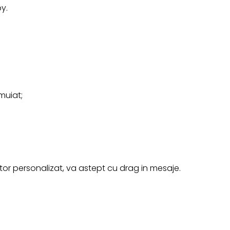
by.
muiat;
r personalizat, va astept cu drag in mesaje.