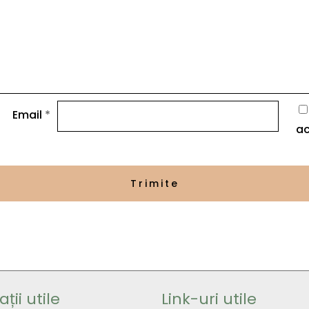
Email
*
ac
ții utile
Link-uri utile