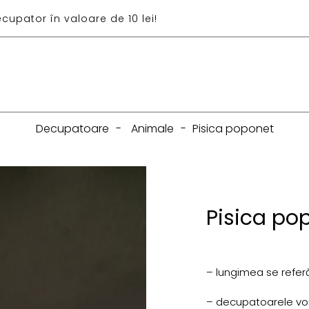
ecupator în valoare de 10 lei!
Decupatoare
-
Animale
-
Pisica poponet
Pisica po
– lungimea se referă
– decupatoarele vor f