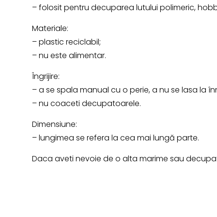
– folosit pentru decuparea lutului polimeric, hob
Materiale:
– plastic reciclabil;
– nu este alimentar.
Îngrijire:
– a se spala manual cu o perie, a nu se lasa la în
– nu coaceti decupatoarele.
Dimensiune:
– lungimea se refera la cea mai lungă parte.
Daca aveti nevoie de o alta marime sau decupato