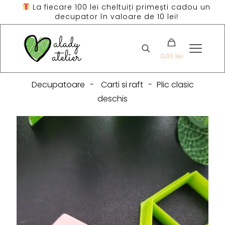
La fiecare 100 lei cheltuiți primești cadou un
decupator în valoare de 10 lei!
0,00 lei
Decupatoare
-
Carti si raft
-
Plic clasic
deschis