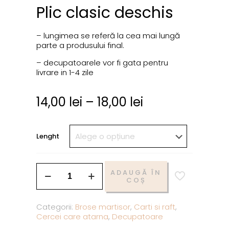
Plic clasic deschis
– lungimea se referă la cea mai lungă
parte a produsului final.
– decupatoarele vor fi gata pentru
livrare in 1-4 zile
14,00
lei
–
18,00
lei
Lenght
ADAUGĂ ÎN
COȘ
Categorii:
Brose martisor
,
Carti si raft
,
Cercei care atarna
,
Decupatoare