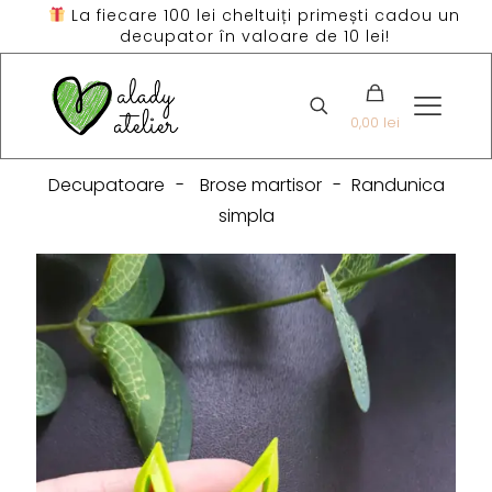
La fiecare 100 lei cheltuiți primești cadou un
decupator în valoare de 10 lei!
0,00 lei
Decupatoare
-
Brose martisor
-
Randunica
simpla