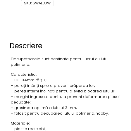
SKU:
SWALLOW
Descriere
Decupatoarele sunt destinate pentru lucrul cu lutul
polimeric.
Caracteristici:
– 0.3-0.4mm tăișul;
– pereți întăriți spre a preveni crăparea lor;
– pereți interni înclinați pentru a evita blocarea lutului;
– margini îngroșate pentru a preveni deformarea piesei
decupate;
– grosimea optimă a lutului 3 mm;
– folosit pentru decuparea lutului polimeric, hobby.
Materiale:
– plastic reciclabil;