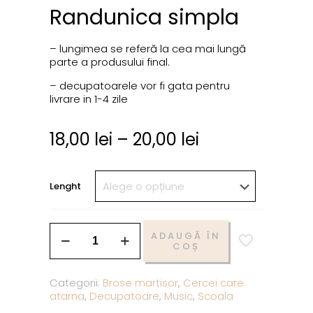
Randunica simpla
– lungimea se referă la cea mai lungă
parte a produsului final.
– decupatoarele vor fi gata pentru
livrare in 1-4 zile
18,00
lei
–
20,00
lei
Lenght
ADAUGĂ ÎN
COȘ
Categorii:
Brose martisor
,
Cercei care
atarna
,
Decupatoare
,
Music
,
Scoala