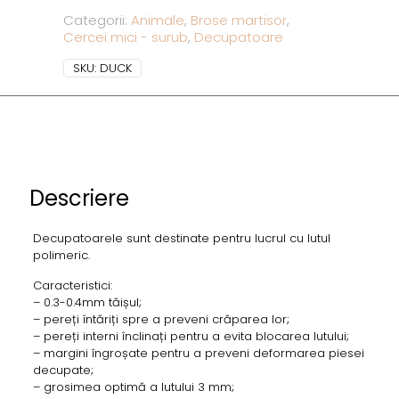
Categorii:
Animale
,
Brose martisor
,
Cercei mici - surub
,
Decupatoare
SKU:
DUCK
Descriere
Decupatoarele sunt destinate pentru lucrul cu lutul
polimeric.
Caracteristici:
– 0.3-0.4mm tăișul;
– pereți întăriți spre a preveni crăparea lor;
– pereți interni înclinați pentru a evita blocarea lutului;
– margini îngroșate pentru a preveni deformarea piesei
decupate;
– grosimea optimă a lutului 3 mm;