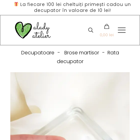
La fiecare 100 lei cheltuiți primești cadou un
decupator în valoare de 10 lei!
0,00 lei
Decupatoare
-
Brose martisor
-
Rata
decupator