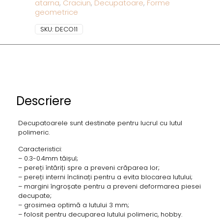
atarna
,
Craciun
,
Decupatoare
,
Forme
geometrice
SKU:
DECO11
Descriere
Decupatoarele sunt destinate pentru lucrul cu lutul
polimeric.
Caracteristici:
– 0.3-0.4mm tăișul;
– pereți întăriți spre a preveni crăparea lor;
– pereți interni înclinați pentru a evita blocarea lutului;
– margini îngroșate pentru a preveni deformarea piesei
decupate;
– grosimea optimă a lutului 3 mm;
– folosit pentru decuparea lutului polimeric, hobby.