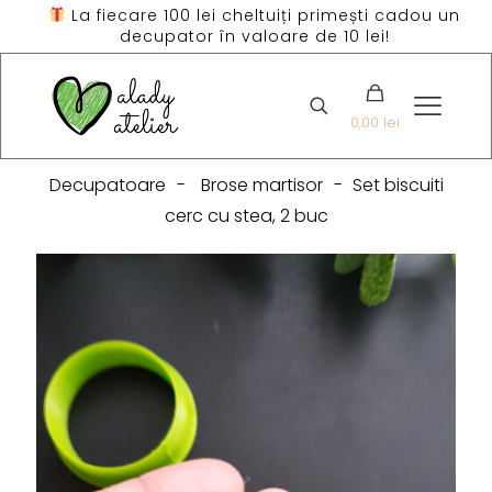
La fiecare 100 lei cheltuiți primești cadou un
decupator în valoare de 10 lei!
0,00 lei
Decupatoare
-
Brose martisor
-
Set biscuiti
cerc cu stea, 2 buc