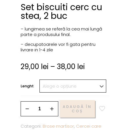
Set biscuiti cerc cu
stea, 2 buc
– lungimea se referă la cea mai lungă
parte a produsului final.
– decupatoarele vor fi gata pentru
livrare in 1-4 zile
29,00
lei
–
38,00
lei
Lenght
ADAUGĂ ÎN
COȘ
Categorii:
Brose martisor
,
Cercei care