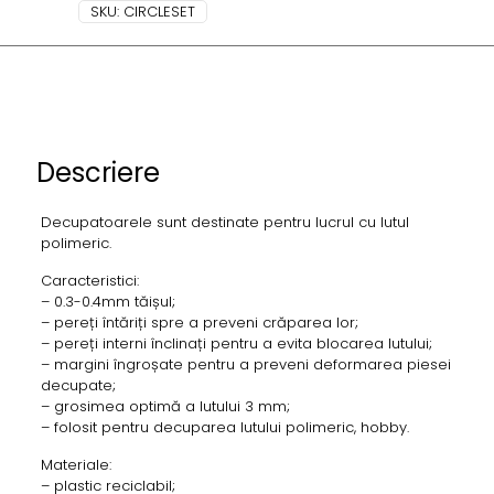
SKU:
CIRCLESET
Descriere
Decupatoarele sunt destinate pentru lucrul cu lutul
polimeric.
Caracteristici:
– 0.3-0.4mm tăișul;
– pereți întăriți spre a preveni crăparea lor;
– pereți interni înclinați pentru a evita blocarea lutului;
– margini îngroșate pentru a preveni deformarea piesei
decupate;
– grosimea optimă a lutului 3 mm;
– folosit pentru decuparea lutului polimeric, hobby.
Materiale:
– plastic reciclabil;