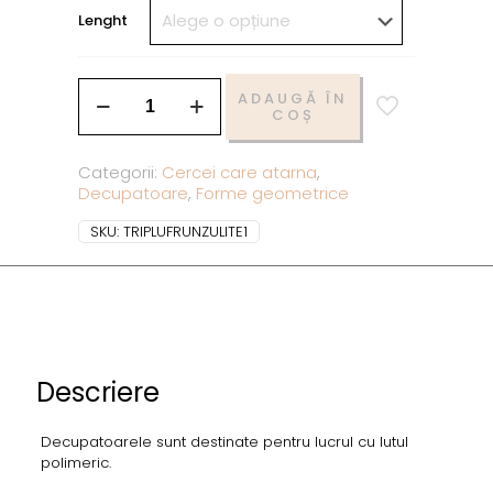
Lenght
ADAUGĂ ÎN
COȘ
Categorii:
Cercei care atarna
,
Decupatoare
,
Forme geometrice
SKU:
TRIPLUFRUNZULITE1
Descriere
Decupatoarele sunt destinate pentru lucrul cu lutul
polimeric.