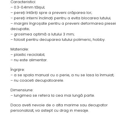
Caracteristici:
– 0.3-0.4mm tăișul;
– pereți întăriți spre a preveni crăparea lor;
– pereți interni înclinați pentru a evita blocarea lutului;
– margini îngroșate pentru a preveni deformarea piesei
decupate;
– grosimea optimă a lutului 3 mm;
– folosit pentru decuparea lutului polimeric, hobby.
Materiale:
– plastic reciclabil;
– nu este alimentar.
Îngrijire:
– a se spala manual cu o perie, a nu se lasa la înmuiat;
– nu coaceti decupatoarele.
Dimensiune:
– lungimea se refera la cea mai lungă parte.
Daca aveti nevoie de o alta marime sau decupator
personalizat, va astept cu drag in mesaje.