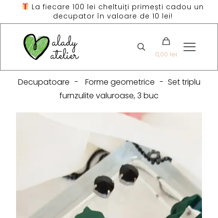
La fiecare 100 lei cheltuiți primești cadou un
decupator în valoare de 10 lei!
0,00 lei
Decupatoare
-
Forme geometrice
-
Set triplu
furnzulite valuroase, 3 buc