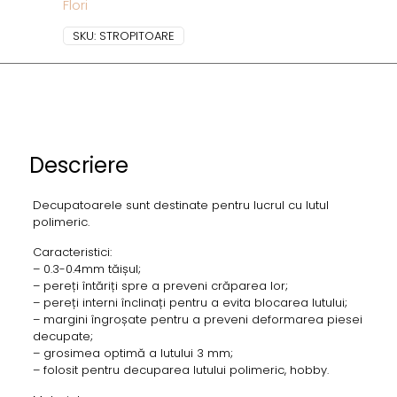
Flori
SKU:
STROPITOARE
Descriere
Decupatoarele sunt destinate pentru lucrul cu lutul
polimeric.
Caracteristici:
– 0.3-0.4mm tăișul;
– pereți întăriți spre a preveni crăparea lor;
– pereți interni înclinați pentru a evita blocarea lutului;
– margini îngroșate pentru a preveni deformarea piesei
decupate;
– grosimea optimă a lutului 3 mm;
– folosit pentru decuparea lutului polimeric, hobby.