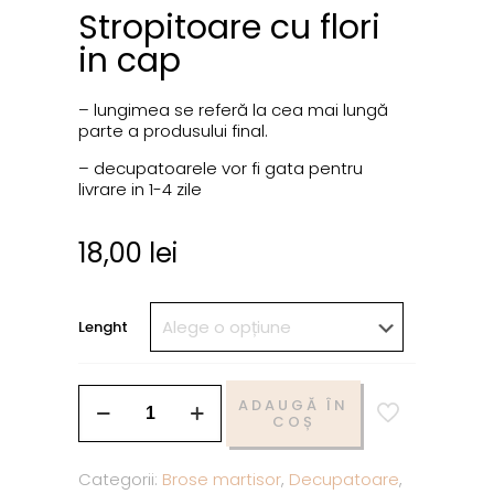
Stropitoare cu flori
in cap
– lungimea se referă la cea mai lungă
parte a produsului final.
– decupatoarele vor fi gata pentru
livrare in 1-4 zile
18,00
lei
Lenght
ADAUGĂ ÎN
COȘ
Categorii:
Brose martisor
,
Decupatoare
,