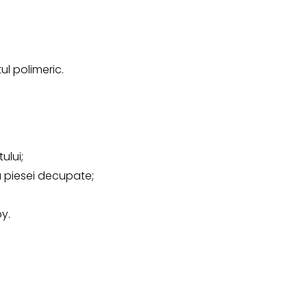
ul polimeric.
ului;
 piesei decupate;
by.