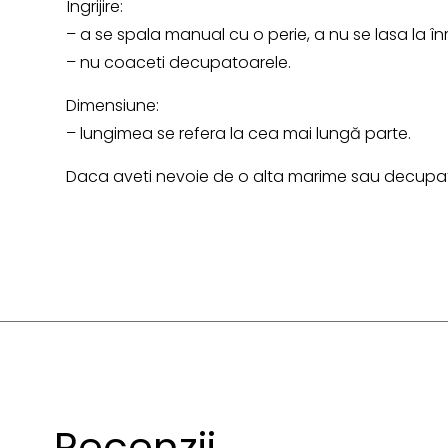
Îngrijire:
– a se spala manual cu o perie, a nu se lasa la în
– nu coaceti decupatoarele.
Dimensiune:
– lungimea se refera la cea mai lungă parte.
Daca aveti nevoie de o alta marime sau decupato
Recenzii