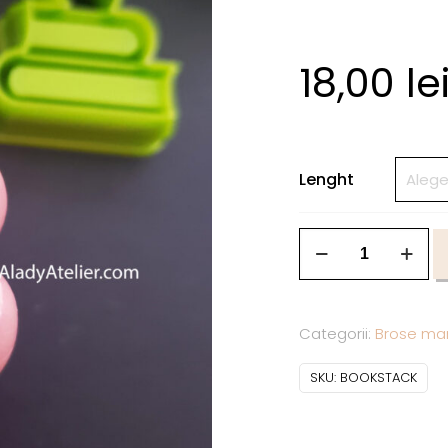
18,00
le
Lenght
Categorii:
Brose mar
SKU:
BOOKSTACK