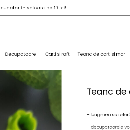
ecupator în valoare de 10 lei!
Decupatoare
-
Carti si raft
-
Teanc de carti si mar
Teanc de 
– lungimea se referă
– decupatoarele vor f