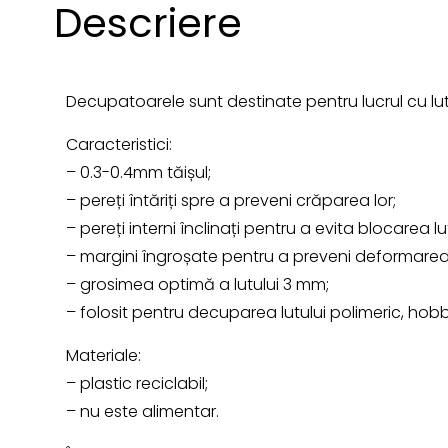
Descriere
Decupatoarele sunt destinate pentru lucrul cu lut
Caracteristici:
– 0.3-0.4mm tăișul;
– pereți întăriți spre a preveni crăparea lor;
– pereți interni înclinați pentru a evita blocarea lut
– margini îngroșate pentru a preveni deformarea
– grosimea optimă a lutului 3 mm;
– folosit pentru decuparea lutului polimeric, hob
Materiale:
– plastic reciclabil;
– nu este alimentar.