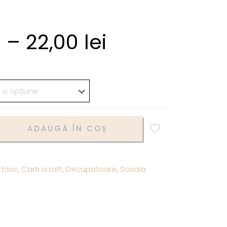
i
–
22,00
lei
ADAUGĂ ÎN COȘ
tisor
,
Carti si raft
,
Decupatoare
,
Scoala