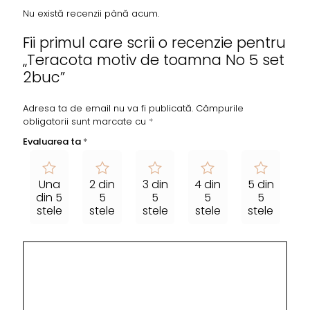
Nu există recenzii până acum.
Fii primul care scrii o recenzie pentru
„Teracota motiv de toamna No 5 set
2buc”
Adresa ta de email nu va fi publicată.
Câmpurile
obligatorii sunt marcate cu
*
Evaluarea ta
*
Una
2 din
3 din
4 din
5 din
din 5
5
5
5
5
stele
stele
stele
stele
stele