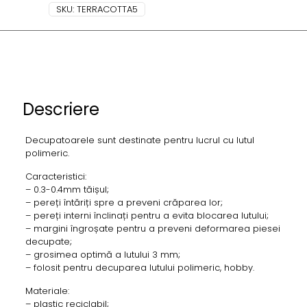
SKU:
TERRACOTTA5
Descriere
Decupatoarele sunt destinate pentru lucrul cu lutul
polimeric.
Caracteristici:
– 0.3-0.4mm tăișul;
– pereți întăriți spre a preveni crăparea lor;
– pereți interni înclinați pentru a evita blocarea lutului;
– margini îngroșate pentru a preveni deformarea piesei
decupate;
– grosimea optimă a lutului 3 mm;
– folosit pentru decuparea lutului polimeric, hobby.
Materiale:
– plastic reciclabil;