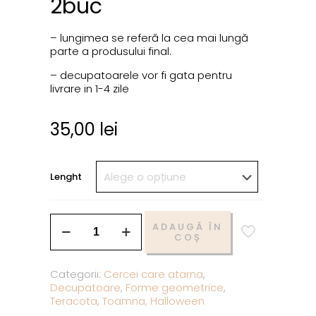
2buc
– lungimea se referă la cea mai lungă
parte a produsului final.
– decupatoarele vor fi gata pentru
livrare in 1-4 zile
35,00
lei
Lenght
ADAUGĂ ÎN
COȘ
Categorii:
Cercei care atarna
,
Decupatoare
,
Forme geometrice
,
Teracota
,
Toamna, Halloween