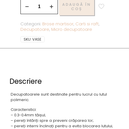
ADAUGĂ ÎN
COȘ
Categorii:
Brose martisor
,
Carti si raft
,
Decupatoare
,
Micro decupatoare
SKU:
VASE
Descriere
Decupatoarele sunt destinate pentru lucrul cu lutul
polimeric.
Caracteristici:
– 0.3-0.4mm tăișul;
– pereți întăriți spre a preveni crăparea lor;
– pereți interni înclinați pentru a evita blocarea lutului;