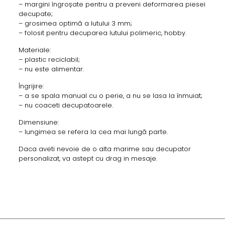
– margini îngroșate pentru a preveni deformarea piesei
decupate;
– grosimea optimă a lutului 3 mm;
– folosit pentru decuparea lutului polimeric, hobby.
Materiale:
– plastic reciclabil;
– nu este alimentar.
Îngrijire:
– a se spala manual cu o perie, a nu se lasa la înmuiat;
– nu coaceti decupatoarele.
Dimensiune:
– lungimea se refera la cea mai lungă parte.
Daca aveti nevoie de o alta marime sau decupator
personalizat, va astept cu drag in mesaje.