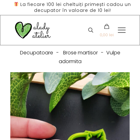
La fiecare 100 lei cheltuiți primești cadou un
decupator în valoare de 10 lei!
0,00 lei
Decupatoare
-
Brose martisor
-
Vulpe
adormita