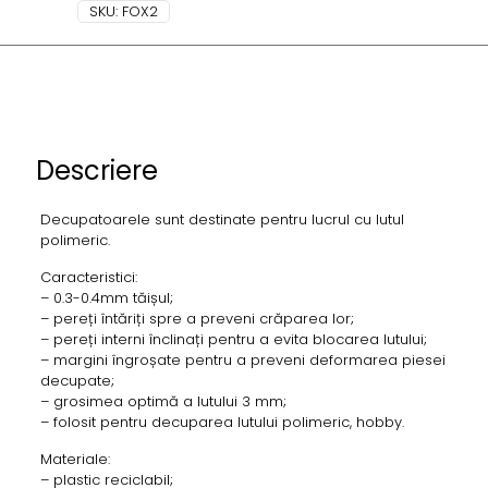
SKU:
FOX2
Descriere
Decupatoarele sunt destinate pentru lucrul cu lutul
polimeric.
Caracteristici:
– 0.3-0.4mm tăișul;
– pereți întăriți spre a preveni crăparea lor;
– pereți interni înclinați pentru a evita blocarea lutului;
– margini îngroșate pentru a preveni deformarea piesei
decupate;
– grosimea optimă a lutului 3 mm;
– folosit pentru decuparea lutului polimeric, hobby.
Materiale:
– plastic reciclabil;