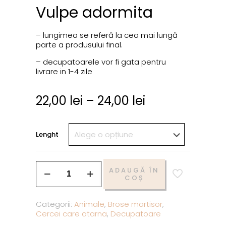
Vulpe adormita
– lungimea se referă la cea mai lungă
parte a produsului final.
– decupatoarele vor fi gata pentru
livrare in 1-4 zile
22,00
lei
–
24,00
lei
Lenght
ADAUGĂ ÎN
COȘ
Categorii:
Animale
,
Brose martisor
,
Cercei care atarna
,
Decupatoare